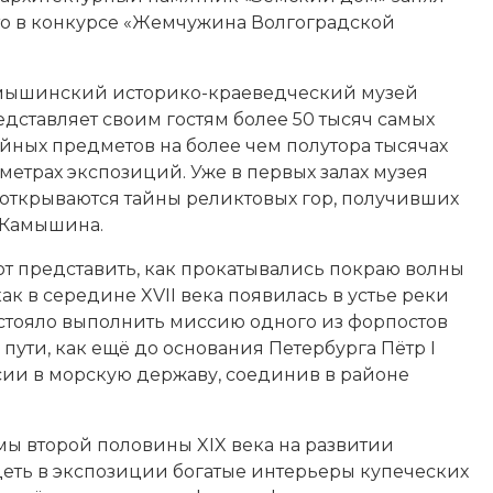
то в конкурсе «Жемчужина Волгоградской
мышинский историко-краеведческий музей
едставляет своим гостям более 50 тысяч самых
йных предметов на более чем полутора тысячах
метрах экспозиций. Уже в первых залах музея
открываются тайны реликтовых гор, получивших
 Камышина.
 представить, как прокатывались покраю волны
ак в середине XVII века появилась в устье реки
стояло выполнить миссию одного из форпостов
 пути, как ещё до основания Петербурга
Пётр I
сии в морскую державу, соединив в районе
мы второй половины XIX века на развитии
деть в экспозиции богатые интерьеры купеческих