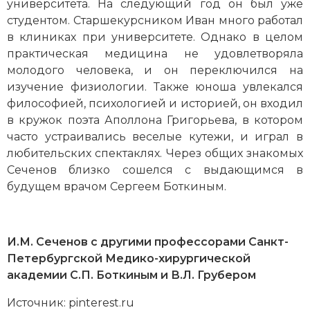
университета. На следующий год он был уже
Социально-экономическая история
студентом. Старшекурсником Иван много работал
в клиниках при университете. Однако в целом
Специальные исторические дисциплины
практическая медицина не удовлетворяла
молодого человека, и он переключился на
СССР
изучение физиологии. Также юноша увлекался
Южная Америка
философией, психологией и историей, он входил
в кружок поэта Аполлона Григорьева, в котором
часто устраивались веселые кутежи, и играл в
любительских спектаклях. Через общих знакомых
Сеченов близко сошелся с выдающимся в
будущем врачом Сергеем Боткиным.
И.М. Сеченов с другими профессорами Санкт-
Петербургской Медико-хирургической
академии С.П. Боткиным и В.Л. Грубером
Источник: pinterest.ru