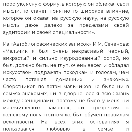
простую, ясную форму, в которую он облекал свои
мысли, то станет понятно то широкое влияние,
которое он оказал на русскую науку, на русскую
мысль даже далеко за пределами своей
аудитории и своей специальности».
Из «Автобиографических записок» И.М. Сеченова
:
«Мальчик я был очень некрасивый, черный,
вихрастый и сильно изуродованный оспой, но
был, должно быть, не глуп, очень весел и обладал
искусством подражать походкам и голосам, чем
часто потешал домашних и знакомых.
Сверстников по летам мальчиков не было ни в
семьях знакомых, ни в дворне; рос я всю жизнь
между женщинами; поэтому не было у меня ни
мальчишеских замашек, ни презрения к
женскому полу; притом же был обучен правилам
вежливости. На всех этих основаниях я
пользовался любовью в семье и