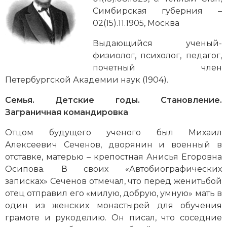
Новейшая история
Генеалогия, геральдика
Симбирская губерния –
02(15).11.1905, Москва
Государство и право
Выдающийся ученый-
Европа
физиолог, психолог, педагог,
почетный член
Империи
Петербургской Академии наук (1904).
Историческая география и топонимика
Семья. Детские годы. Становление.
Заграничная командировка
История материальной и духовной культуры
Отцом будущего ученого был Михаил
История международных отношений
Алексеевич Сеченов, дворянин и военный в
отставке, матерью – крепостная Анисья Егоровна
История, философия, теория и методология
Осипова. В своих «Автобиографических
исторического знания
записках» Сеченов отмечал, что перед женитьбой
отец отправил его «милую, добрую, умную» мать в
Итория международных отношений
один из женских монастырей для обучения
Латинская Америка
грамоте и рукоделию. Он писал, что соседние