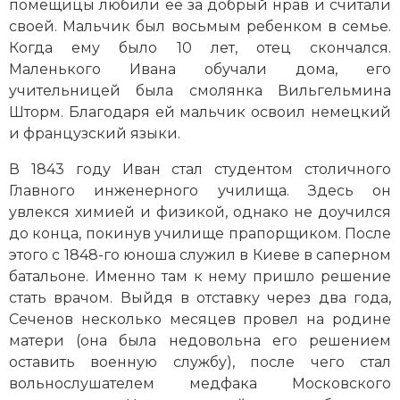
помещицы любили ее за добрый нрав и считали
Новая история
своей. Мальчик был восьмым ребенком в семье.
Когда ему было 10 лет, отец скончался.
Новейшая история
Маленького Ивана обучали дома, его
учительницей была смолянка Вильгельмина
Нумизматика
Шторм. Благодаря ей мальчик освоил немецкий
и французский языки.
Образование
В 1843 году Иван стал студентом столичного
Общественные объединения и организации
Главного инженерного училища. Здесь он
увлекся химией и физикой, однако не доучился
Политическая история
до конца, покинув училище прапорщиком. После
этого с 1848-го юноша служил в Киеве в саперном
Революции и народные движения
батальоне. Именно там к нему пришло решение
Религия и церковь
стать врачом. Выйдя в отставку через два года,
Сеченов несколько месяцев провел на родине
Россия
матери (она была недовольна его решением
оставить военную службу), после чего стал
Северная Америка
вольнослушателем медфака Московского