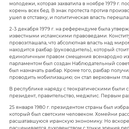
молодежи, которая захватила в ноябре 1979 г. 
корень всех бед. В знак протеста против произ
ушел в отставку, и политическая власть перешла
2-3 декабря 1979 г. на референдуме была утвер
известными исламскими правоведами. Констит
провозглашала, что абсолютная власть над миро
находится рахбар (руководитель), который стоит
единоличным правом смещения всенародно и
парламентом был создан Наблюдательный совет 
был назначать рахбар. Кроме того, рахбар получ
проводить мобилизацию; он стал верховным 
В республике наряду с теократическими были с
президент, правительство, меджлис. Первым ра
25 января 1980 г. президентом страны был изб
который был светским человеком. Хомейни расс
расшатавшуюся иранскую экономику. Но вскоре
расценивается духовенством с точки зрения ре