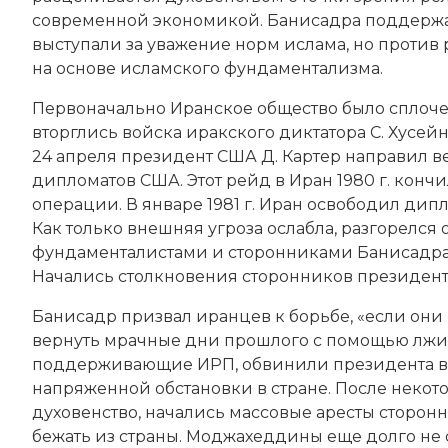
современной экономикой. Банисадра поддержа
выступали за уважение норм ислама, но против
на основе исламского фундаментализма.
Первоначально Иранское общество было сплочено
вторглись войска иракского диктатора С. Хусейн
24 апреля президент США Д. Картер направил в
дипломатов США. Этот рейд в Иран 1980 г. конч
операции. В январе 1981 г. Иран освободил дип
Как только внешняя угроза ослабла, разгорелс
фундаменталистами и сторонниками Банисадр
Начались столкновения сторонников президент
Банисадр призвал иранцев к борьбе, «если они н
вернуть мрачные дни прошлого с помощью лжи, о
поддерживающие ИРП, обвинили президента в
напряженной обстановки в стране. После неко
духовенство
, начались массовые аресты сторонн
бежать из страны. Моджахеддины еще долго не 