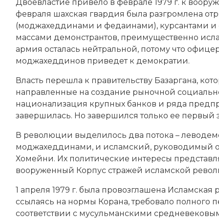
Двоевластие привело в феврале 1979 г. к воору
февраля шахская гвардия была разгромлена о
(
моджахеддинами
и федаинами), курсантами 
массами демонстрантов, преимущественно ислам
армия осталась нейтральной, потому что офицер
моджахеддинов приведет к демократии.
Власть перешла к правительству Базаргана, ко
направленные на создание рыночной социальн
национализация
крупных банков и ряда предпр
завершилась. Но завершился только ее первый э
В революции выделилось два потока – леводем
моджахеддинами, и исламский, руководимый ор
Хомейни. Их политические интересы представл
вооруженный Корпус стражей исламской револ
1 апреля 1979 г. была провозглашена Исламская
ссылаясь на нормы
Корана
, требовало полного 
соответствии с мусульманскими средневековы