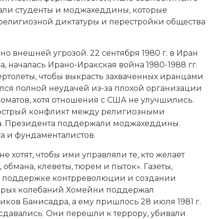
ли студенты и моджахеддины, которые
 религиозной диктатуры и перестройки общества
 внешней угрозой. 22 сентября 1980 г. в Иран
а, началась Ирано-Иракская война 1980-1988 гг.
ертолеты, чтобы выкрасть захваченных иранцами
ился полной неудачей из-за плохой организации
ломатов, хотя отношения с США не улучшились.
я острый конфликт между религиозными
а. Президента поддержали моджахеддины.
а и фундаменталистов.
е хотят, чтобы ими управляли те, кто желает
бмана, клеветы, тюрем и пыток». Газеты,
 поддержке контрреволюции и создании
торых колебаний Хомейни поддержал
иков Банисадра, а ему пришлось 28 июля 1981 г.
сдавались. Они перешли к террору, убивали