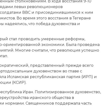
женным столкновениям. В ходе восстания 9-10
трядами левых революционеров
и солдатами ВВС и присоединившимися к ним
истов. Во время этого восстания в Тегеране
ы надеялись, что победа духовенства и
торый стал проводить умеренные реформы,
о-ориентированной экономики. Была проведена
иятий. Многие считали, что революция успешно
тап.
ократический, представленный прежде всего
тодоксальным духовенством во главе с
яла Исламская республиканская партия (ИРП) и
юции (КСИР).
 республика Иран. Политизированное духовенство,
переустройства иранского общества в
ми нормами. Священников поддержала часть