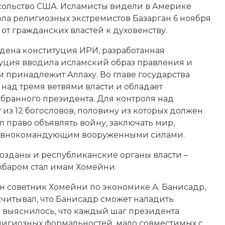
посольство США. Исламисты видели в Америке
вола религиозных экстремистов Базарган 6 ноября
 от гражданских властей к духовенству.
ждена конституция ИРИ, разработанная
уция вводила исламский образ правления и
м принадлежит Аллаху. Во главе государства
 над тремя ветвями власти и обладает
збранного
президента
. Для контроля над
из 12 богословов, половину из которых должен
ил право объявлять войну, заключать мир,
главнокомандующим вооруженными силами.
озданы и республиканские органы власти –
хбаром стал имам Хомейни.
ран советник Хомейни по экономике
А. Банисадр
,
читывал, что Банисадр сможет наладить
 выяснилось, что каждый шаг президента
лигиозных формальностей, мало совместимых с