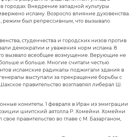
в городах. Внедрение западной культуры
ивержено исламу. Возросло влияние духовенства.
 режим был репрессивным, что вызывало
венства, студенчества и городских низов против
вали демократии и уважения норм ислама. 8
, это вызвало всеобщее возмущение. Верующие не
 больше и больше. Многие считали честью
рантов исламские радикалы поджигали здания в
е генералы выступали за прекращение борьбы с
ы. Шахское правительство возглавлял либерал
Ш.
онные комитеты. 1 февраля в Иран из эмиграции
озиции шиитский аятолла Р. Хомейни. Хомейни
 свое правительство во главе с
М. Базарганом
,