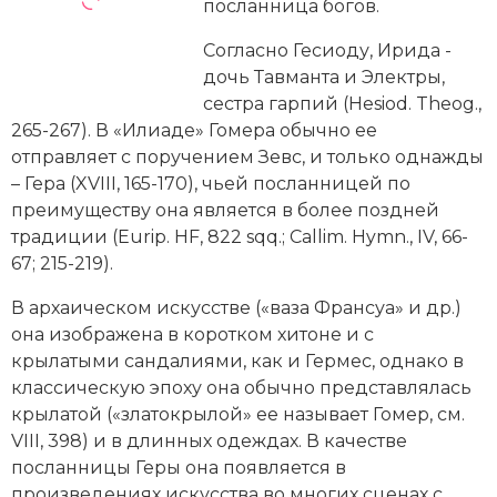
Новейшая история
посланница богов.
Генеалогия, геральдика
Согласно Гесиоду, Ирида -
Государство и право
дочь Тавманта и Электры,
сестра гарпий (Hesiod. Theog.,
Европа
265-267). В «Илиаде» Гомера обычно ее
Империи
отправляет с поручением Зевс, и только однажды
– Гера (XVIII, 165-170), чьей посланницей по
Историческая география и топонимика
преимуществу она является в более поздней
традиции (Eurip. HF, 822 sqq.; Callim. Hymn., IV, 66-
История материальной и духовной культуры
67; 215-219).
История международных отношений
В архаическом искусстве (
«ваза Франсуа»
и др.)
она изображена в коротком хитоне и с
История, философия, теория и методология
крылатыми сандалиями, как и Гермес, однако в
исторического знания
классическую эпоху она обычно представлялась
крылатой («златокрылой» ее называет Гомер, см.
Итория международных отношений
VIII, 398) и в длинных одеждах. В качестве
посланницы Геры она появляется в
Латинская Америка
произведениях искусства во многих сценах с