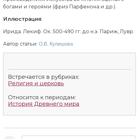
богами и героями (фриз
Парфенона
и др.).
Новая история
Иллюстрация
:
Новейшая история
Ирида. Лекиф. Ок. 500-490 гг. до н.э. Париж, Лувр.
Нумизматика
Автор статьи:
О.В. Кулишова
Образование
Общественные объединения и организации
Политическая история
Встречается в рубриках:
Религия и церковь
Революции и народные движения
Относится к периодам:
Религия и церковь
История Древнего мира
Россия
Северная Америка