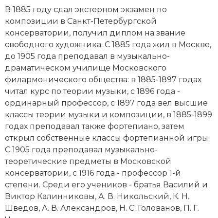
В 1885 году сдал экстерном экзамен по
Новая история
композиции в Санкт-Петербургской
Новейшая история
консерватории, получил диплом на звание
свободного художника. С 1885 года жил в Москве,
Нумизматика
до 1905 года преподавал в музыкально-
драматическом училище Московского
Образование
филармонического общества: в 1885-1897 годах
читал курс по теории музыки, с 1896 года -
Общественные объединения и организации
ординарный профессор, с 1897 года вел высшие
классы теории музыки и композиции, в 1885-1899
Политическая история
годах преподавал также фортепиано, затем
открыл собственные классы фортепианной игры.
Революции и народные движения
С 1905 года преподавал музыкально-
Религия и церковь
теоретические предметы в Московской
консерватории, с 1916 года - профессор 1-й
Россия
степени. Среди его учеников - братья
Василий
и
Виктор Калинниковы
, А. В. Никольский, К. Н.
Северная Америка
Шведов, А. В. Александров, Н. С. Голованов, П. Г.