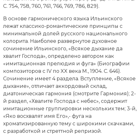
С. 754, 758, 760, 761, 766, 769, 786, 829).
В основе гармонического языка Ильинского
лежат классико-романтические принципы с
минимальной долей русского национального
колорита. Наиболее развернутое духовное
сочинение Ильинского, «Всякое дыхание да
хвалит Господа», определено автором как
«имитационная прелюдия и фуга» (Биографии
композиторов с IV по XX века М., 1904. С. 646).
Сочинение имеет 4 раздела. Вступление, «Всякое
дыхание», отличает аккордовый склад,
диатоническая гармония (смотрите
Гармония
); 2-
й раздел, «Хвалите Господа с небес», содержит
имитационные группировки нескольких тем; 3-й,
«Яко восхвалят имя Его»,- фуга на
хроматизированную тему с широкими скачками,
с разработкой и стреттной репризой.