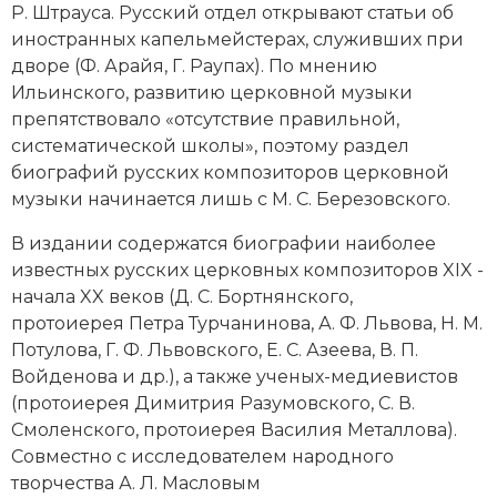
Р. Штрауса. Русский отдел открывают статьи об
иностранных капельмейстерах, служивших при
дворе (Ф. Арайя, Г. Раупах). По мнению
Ильинского, развитию церковной музыки
препятствовало «отсутствие правильной,
систематической школы», поэтому раздел
биографий русских композиторов церковной
музыки начинается лишь с М. С. Березовского.
В издании содержатся биографии наиболее
известных русских церковных композиторов XIX -
начала XX веков (Д. С. Бортнянского,
протоиерея Петра Турчанинова, А. Ф. Львова, Н. М.
Потулова, Г. Ф. Львовского, Е. С. Азеева, В. П.
Войденова и др.), а также ученых-медиевистов
(протоиерея Димитрия Разумовского, С. В.
Смоленского, протоиерея Василия Металлова).
Совместно с исследователем
народного
творчества
А. Л. Масловым