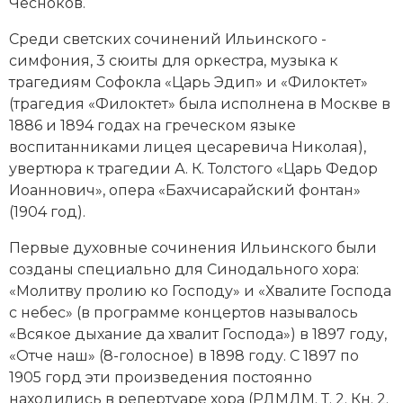
Чесноков.
Социально-экономическая история
Среди светских сочинений Ильинского -
Специальные исторические дисциплины
симфония, 3 сюиты для оркестра, музыка к
трагедиям Софокла «Царь Эдип» и «Филоктет»
СССР
(трагедия «Филоктет» была исполнена в Москве в
1886 и 1894 годах на греческом языке
Южная Америка
воспитанниками лицея цесаревича Николая),
увертюра к трагедии А. К. Толстого «Царь Федор
Иоаннович», опера «Бахчисарайский фонтан»
(1904 год).
Первые духовные сочинения Ильинского были
созданы специально для Синодального хора:
«Молитву пролию ко Господу» и «Хвалите Господа
с небес» (в программе концертов называлось
«Всякое дыхание да хвалит Господа») в 1897 году,
«Отче наш» (8-голосное) в 1898 году. С 1897 по
1905 горд эти произведения постоянно
находились в репертуаре хора (РДМДМ. Т. 2. Кн. 2.