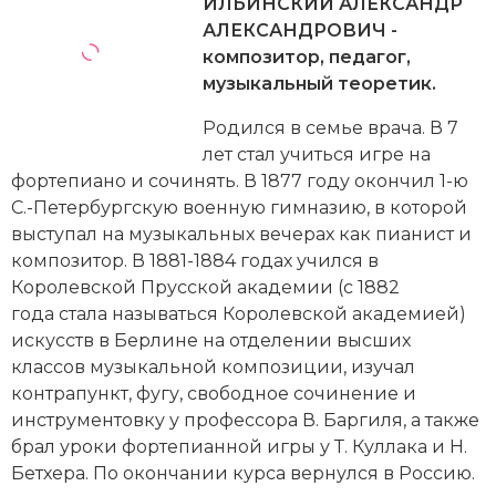
Новейшая история
ИЛЬИНСКИЙ АЛЕКСАНДР
Генеалогия, геральдика
АЛЕКСАНДРОВИЧ -
Государство и право
композитор, педагог,
музыкальный теоретик.
Европа
Родился в семье врача. В 7
Империи
лет стал учиться игре на
фортепиано и сочинять. В 1877 году окончил 1-ю
Историческая география и топонимика
С.-Петербургскую военную гимназию, в которой
выступал на музыкальных вечерах как пианист и
История материальной и духовной культуры
композитор. В 1881-1884 годах учился в
Королевской Прусской академии (с 1882
История международных отношений
года стала называться Королевской академией)
искусств в Берлине на отделении высших
История, философия, теория и методология
классов музыкальной композиции, изучал
исторического знания
контрапункт, фугу, свободное сочинение и
инструментовку у профессора В. Баргиля, а также
Итория международных отношений
брал уроки фортепианной игры у Т. Куллака и Н.
Латинская Америка
Бетхера. По окончании курса вернулся в Россию.