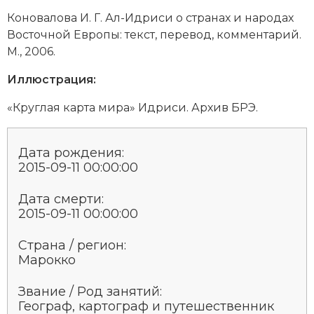
Ко­но­ва­ло­ва И. Г. Ал-Ид­ри­си о стра­нах и на­ро­дах
Вос­точ­ной Ев­ро­пы: текст, пе­ре­вод, ком­мен­та­рий.
М., 2006.
Иллюстрация:
«Круг­лая кар­та ми­ра» Ид­ри­си. Архив БРЭ.
Дата рождения:
2015-09-11 00:00:00
Дата смерти:
2015-09-11 00:00:00
Страна / регион:
Марокко
Звание / Род занятий:
Географ, картограф и путешественник