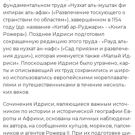
фун­даментальном тру­де «Нуз­хат аль-муш­так фи
Новая история
их­ти­рак аль-афак» («Раз­вле­че­ние тос­кую­ще­го о
стран­ст­вии по об­лас­тям»), за­вер­шён­ном в 1154
Новейшая история
году (др. название «Ки­таб ар-Руд­жа­ри» - «Кни­га
Нумизматика
Ро­же­ра»). Позд­нее Идриси под­го­то­вил
сокращенную ре­дак­цию это­го тру­да - «Ра­уд аль-
Образование
унс ва нуз­хат ан-нафс» («Сад при­яз­ни и раз­вле­че­
ния ду­ши»), ко­то­рая име­ну­ет­ся так­же «Ма­лый Ид­
Общественные объединения и организации
ри­си». Пло­с­ко­ша­рие Идриси бы­ло ут­ра­че­но, кар­
ты и опи­сы­ваю­щий их труд со­хра­ни­лись и ши­ро­
Политическая история
ко ис­поль­зо­ва­лись ев­ропейскими мо­ре­пла­ва­те­
ля­ми и пу­те­ше­ст­вен­ни­ка­ми в те­че­ние не­сколь­
Революции и народные движения
ких ве­ков.
Религия и церковь
Со­чи­не­ния Идриси, яв­ляю­щие­ся важ­ным ис­точ­
ни­ком по ис­то­рии и ис­то­рической гео­гра­фии Ев­
Россия
ро­пы и Аф­ри­ки, ос­но­ва­ны на лич­ных на­блю­де­ни­
ях ав­то­ра, на со­об­ще­ни­ях куп­цов, мо­ря­ков, па­лом­
Северная Америка
ни­ков и аген­тов Ро­же­ра II. При их под­го­тов­ке ши­