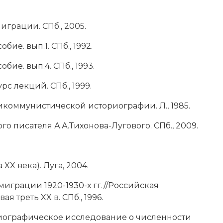
играции. СПб., 2005.
ие. вып.1. СПб., 1992.
ие. вып.4. СПб., 1993.
рс лекций. СПб., 1999.
икоммунистической историографии. Л., 1985.
 писателя А.А.Тихонова-Лугового. СПб., 2009.
XX века). Луга, 2004.
миграции 1920-1930-х гг.//Российская
 треть XX в. СПб., 1996.
риографическое исследование о численности