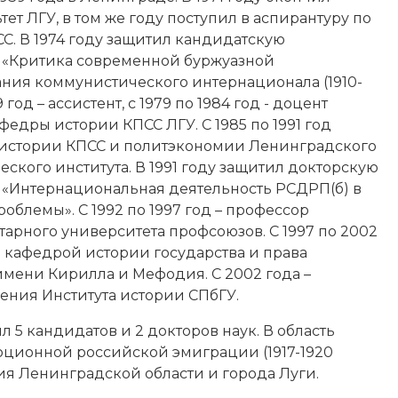
ет ЛГУ, в том же году поступил в аспирантуру по
С. В 1974 году защитил кандидатскую
 «Критика современной буржуазной
ния коммунистического интернационала (1910-
79 год – ассистент, с 1979 по 1984 год - доцент
едры истории КПСС ЛГУ. С 1985 по 1991 год
 истории КПСС и политэкономии Ленинградского
кого института. В 1991 году защитил докторскую
 «Интернациональная деятельность РСДРП(б) в
блемы». С 1992 по 1997 год – профессор
арного университета профсоюзов. С 1997 по 2002
й кафедрой истории государства и права
имени Кирилла и Мефодия. С 2002 года –
ния Института истории СПбГУ.
 5 кандидатов и 2 докторов наук. В область
юционной российской эмиграции (1917-1920
рия Ленинградской области и города Луги.