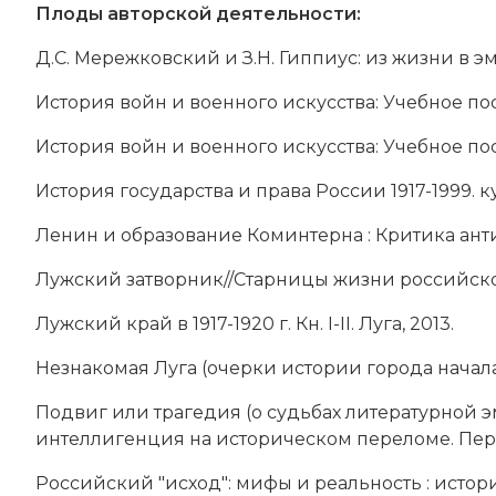
Плоды авторской деятельности:
Д.С. Мережковский и З.Н. Гиппиус: из жизни в эм
История войн и военного искусства: Учебное пособ
История войн и военного искусства: Учебное пособ
История государства и права России 1917-1999. ку
Ленин и образование Коминтерна : Критика ант
Лужский затворник//Старницы жизни российского
Лужский край в 1917-1920 г. Кн. I-II. Луга, 2013.
Незнакомая Луга (очерки истории города начала 
Подвиг или трагедия (о судьбах литературной э
интеллигенция на историческом переломе. Первая
Российский "исход": мифы и реальность : исто