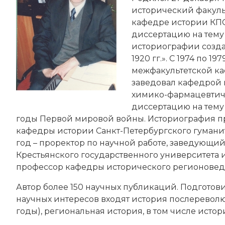
исторический факульт
кафедре истории КПС
диссертацию на тему
историографии созда
1920 гг.». С 1974 по 19
межфакультетской каф
заведовал кафедрой
химико-фармацевтичес
диссертацию на тему
годы Первой мировой войны. Историография про
кафедры истории Санкт-Петербургского гуманит
год – проректор по научной работе, заведующи
Крестьянского государственного университета 
профессор кафедры исторического регионоведе
Автор более 150 научных публикаций. Подготовил
научных интересов входят история послеревол
годы), региональная история, в том числе исто