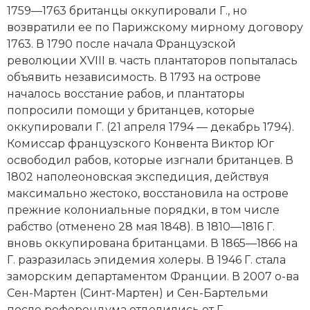
1759—1763 британцы оккупировали Г., но
Новая история
возвратили ее по Парижскому мирному договору
1763. В 1790 после начала Французской
Новейшая история
революции XVIII в. часть плантаторов попыталась
Нумизматика
объявить независимость. В 1793 на острове
началось восстание рабов, и плантаторы
Образование
попросили помощи у британцев, которые
оккупировали Г. (21 апреля 1794 — декабрь 1794).
Общественные объединения и организации
Комиссар французского Конвента Виктор Юг
освободил рабов, которые изгнали британцев. В
Политическая история
1802 наполеоновская экспедиция, действуя
максимально жестоко, восстановила на острове
Революции и народные движения
прежние колониальные порядки, в том числе
рабство (отменено 28 мая 1848). В 1810—1816 Г.
Религия и церковь
вновь оккупирована британцами. В 1865—1866 на
Россия
Г. разразилась эпидемия холеры. В 1946 Г. стала
заморским департаментом Франции. В 2007 о-ва
Северная Америка
Сен-Мартен (Синт-Мартен) и Сен-Бартельми
после референдума отделились от Г.