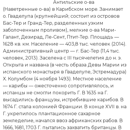
Новейшая история
Генеалогия, геральдика
Антильские о-ва
(Наветренные о-ва) в Карибском море. Занимает
Государство и право
о. Гваделупа (крупнейший; состоит из островов
Бас-Тер и Гранд-Тер, разделенных узким
Европа
заболоченным проливом), мелкие о-ва Мари-
Галант, Дезирад, Ле-Сент, Птит-Тер. Площадь —
Империи
1628 кв. км.
Население
— 403,8 тыс. человек (2014).
Административный центр — г. Бас-Тер (11,4 тыс.
Историческая география и топонимика
человек, 2013). Заселена c III тысячелетия до н. э.
Открыта и названа (в честь образа Девы Марии из
История материальной и духовной культуры
испанского монастыря в Гваделупе, Эстремадура)
История международных отношений
Х. Колумбом (4 ноября 1493). Местное
население
—
карибы
— ожесточенно сопротивлялось, и
История, философия, теория и методология
испанцы не смогли покорить Г. В 1635 на Г.
исторического знания
высадились французы, истребившие карибов. В
1674 Г. стала колонией Франции. В конце XVII в. на
Итория международных отношений
Г. укрепилось плантационное сахарное
земледелие, начался ввоз африканских рабов. В
Латинская Америка
1666, 1681, 1703 Г. пытались захватить британцы. В