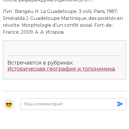
Социально-экономическая история
Лит.: Bangeu Н. La Guadeloupe. 3 vols. Рaris, 1987;
Специальные исторические дисциплины
Sméralda J. Guadeloupe Martinique, des sociétés en
révolte. Morphologie d’un conflit social. Fort-de-
СССР
France, 2009. А. А. Исэров.
Южная Америка
Встречается в рубриках:
Историческая география и топонимика