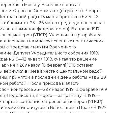
переехал в Мо­скву. В ссылке написал
 и «Ярослав Осмомысл» (на укр. яз.). 7 марта
ентральной рады. 13 марта приехал в Киев. 16
ский комитет. 25—26 марта председательствовал
х автономистов-федералистов). В апреле 1917
олюционеров (УПСР). Участвовал в разработке
ательствовал на многочисленных политических
оры с представителями Временного
аине. Депутат Учредительного собрания 1918.
раины 9—12 января 1918, считая это решение
армией 26 января [8 февраля] 1918 оставил
ы вернулся в Киев вместе с Центральной радой.
ины, принятой в последний день работы Рады 29
ной работой. После прихода к власти
ом конгрессе 23—29 января 1919. В феврале 1919
ец-Подольский, в марте — за границу. В 1919—
й партии социалистов-революционеров (УПСР),
еским институтом в Вене, затем в Праге. В 1922