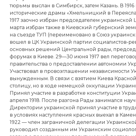
тюрьмы выслан в Симбирск, затем Казань. В 1916 
исторические драмы «Хмельницкий в Переяславе»
1917 заочно избран председателем украинской Ц
марта избран также в Киев­ский губернский зем
на съезде ТУП (переименовано в Союз украински
вошел в ЦК Украинской партии социалистов-рев
основных решений Центральной рады, председ
форумах в Киеве. 29—30 июня 1917 вел перегов
правительства о предоставлении автономии Укр
Участвовал в провозглашении независимости Ук
вынужденным. В связи с взятием Киева Красной 
столицу, но в ходе немецкой оккупации Украин
Принял участие в разработке конституции Укра
апреля 1918. После разгона Рады занимался науч
Директории украинской принял участие в трудов
в условиях наступления красных выехал в Камен
1922 — член заграничной делегации Украинско
руководил созданным им Украин­ским социологич