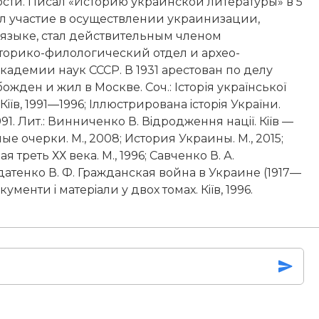
ти. Писал «Историю украинской литературы» в 5
нял участие в осуществлении украинизации,
языке, стал действительным членом
торико-филологический отдел и архео­
адемии наук СССР. В 1931 арестован по делу
жден и жил в Москве. Соч.: Історія украïнськоï
 Кiïв, 1991—1996; Iллюстрирована iсторiя Украïни.
в, 1991. Лит.: Винниченко В. Вiдродження нацiï. Кiïв —
е очерки. М., 2008; История Украины. М., 2015;
реть ХХ века. М., 1996; Савченко В. А.
датенко В. Ф. Гражданская война в Украине (1917—
кументи i матерiали у двох томах. Кiïв, 1996.