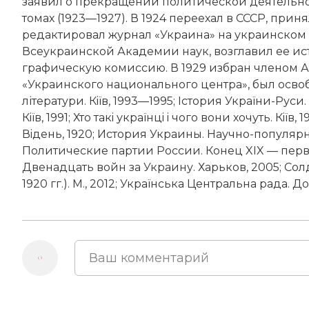
заявил о прекращении политической деятельнос
томах (1923—1927). В 1924 переехал в СССР, при
редактировал
журнал
«Украина» на украинском 
Всеукраинской Академии наук, возглавил ее ис
графическую комиссию. В 1929 избран членом Ак
«Украинского национального центра», был освобо
літератури. Кiïв, 1993—1995; Iстория Украïни-Руси.
Кiïв, 1991; Хто такi украïнцi i чого вони хочуть. Кiï
Вiдень, 1920; История Украины. Научно-популярны
Политические партии России. Конец XIX — первая т
Двенадцать войн за Украину. Харьков, 2005; Сол
1920 гг.). М., 2012; Украïнська Центральна рада. До