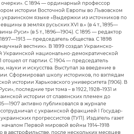
 очерки». С 1894 — ординарный
профессор
зором истории Восточной Европы во Львовском
а украинском языке «Выдержки из источников по
щины в землях русьских XVI в.» (в 4 т., 1895—
ны-Руси» (в 5 т., 1896—1904). С 1895 — редактор
 1897—1913 — председатель общества. С 1898
научный вестник». В 1899 создал Украинско-
ей Украинской национально-демократической
01 отошел от партии. С 1904 — председатель
 науки и искусства. Выступал за введение в
и. Сформировал школу историков, по взглядам
кой истории Харьковского университета (1906). В
си», последние три тома – в 1922, 1928–1931 и
раинской истории от славянских племен до
5—1907 активно публиковался в журнале
 сотрудничал с украинской фракцией I Государ­
краинских прогрессистов (ТУП). Издатель газет
зи с началом Первой мировой войны 1914–1918
ю в австрофильстве, после нескольких месяцев