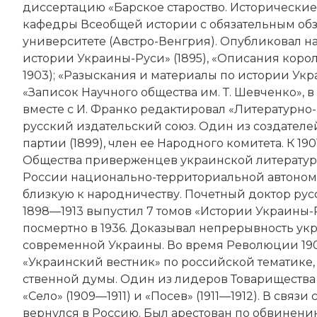
диссертацию «Барское староство. Исторические
кафедры Всеобщей истории с обязательным об
университете (Австро-Венгрия). Опубликовал н
истории Украины-Руси» (1895), «Описания королев
1903); «Разыскания и материалы по истории Украи
«Записок Научного общества им. Т. Шевченко», в
вместе с И. Франко редактировал «Литературно-
русский издательский союз. Один из создател
партии (1899), член ее Народного комитета. К 19
Общества приверженцев украинской литературы,
России национально-территориальной автономи
близкую к народничеству. Почетный доктор русс
1898—1913 выпустил 7 томов «Истории Украины-Ру
посмертно в 1936. Доказывал непрерывность ук
современной Украины. Во время Революции 190
«Украинский вестник» по российской тематике,
ственной думы. Один из лидеров Товарищества у
«Село» (1909—1911) и «Посев» (1911—1912). В свя
вернулся в Россию. Был арестован по обвинени