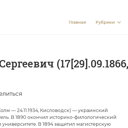
Главная
Рубрики
геевич (17[29].09.1866, 
елиться
Холм — 24.11.1934, Кисловодск) — украинский
тель. В 1890 окончил историко-филологический
и университете. В 1894 защитил магистерскую