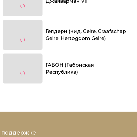
Джаяварман VII
Гелдерн (нид. Gelre, Graafschap
Gelre, Hertogdom Gelre)
ГАБОН (Габонская
Республика)
и поддержке