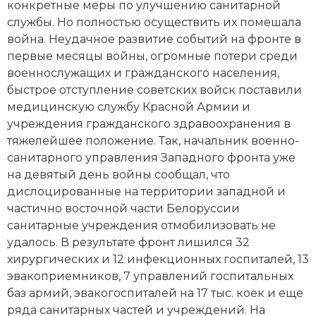
конкретные меры по улучшению санитарной
Новая история
службы. Но полностью осуществить их помешала
война. Неудачное развитие событий на фронте в
Новейшая история
первые месяцы войны, огромные потери среди
военнослужащих и гражданского населения,
Нумизматика
быстрое отступление советских войск поставили
медицинскую службу Красной Армии и
Образование
учреждения гражданского здравоохранения в
Общественные объединения и организации
тяжелейшее положение. Так, начальник военно-
санитарного управления Западного фронта уже
Политическая история
на девятый день войны сообщал, что
дислоцированные на территории западной и
Революции и народные движения
частично восточной части Белоруссии
санитарные учреждения отмобилизовать не
Религия и церковь
удалось. В результате фронт лишился 32
хирургических и 12 инфекционных госпиталей, 13
Россия
эвакоприемников, 7 управлений госпитальных
баз армий, эвакогоспиталей на 17 тыс. коек и еще
Северная Америка
ряда санитарных частей и учреждений. На