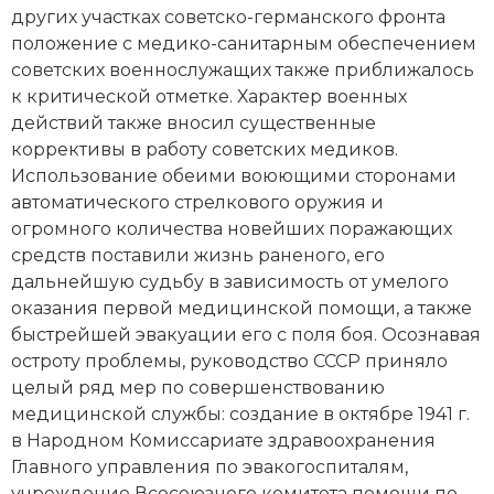
Социально-экономическая история
других участках советско-германского фронта
положение с медико-санитарным обеспечением
Специальные исторические дисциплины
советских военнослужащих также приближалось
к критической отметке. Характер военных
СССР
действий также вносил существенные
коррективы в работу советских медиков.
Южная Америка
Использование обеими воюющими сторонами
автоматического стрелкового оружия и
огромного количества новейших поражающих
средств поставили жизнь раненого, его
дальнейшую судьбу в зависимость от умелого
оказания первой медицинской помощи, а также
быстрейшей эвакуации его с поля боя. Осознавая
остроту проблемы, руководство СССР приняло
целый ряд мер по совершенствованию
медицинской службы: создание в октябре 1941 г.
в Народном Комиссариате здравоохранения
Главного управления по эвакогоспиталям,
учреждение Всесоюзного комитета помощи по