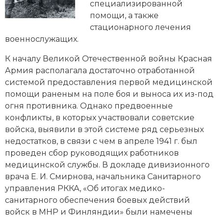
Новейшая история
Генеалогия, геральдика
специализированной
помощи, а также
Государство и право
стационарного лечения
военнослужащих.
Европа
К началу Великой Отечественной войны Красная
Империи
Армия располагала достаточно отработанной
системой предоставления первой медицинской
Историческая география и топонимика
помощи раненым на поле боя и выноса их из-под
огня противника. Однако предвоенные
История материальной и духовной культуры
конфликты, в которых участвовали советские
войска, выявили в этой системе ряд серьезных
История международных отношений
недостатков, в связи с чем в апреле 1941 г. был
проведен сбор руководящих работников
История, философия, теория и методология
медицинской службы. В докладе дивизионного
исторического знания
врача Е. И. Смирнова, начальника Санитарного
Итория международных отношений
управления РККА, «Об итогах медико-
санитарного обеспечения боевых действий
Латинская Америка
войск в МНР и Финляндии» были намечены