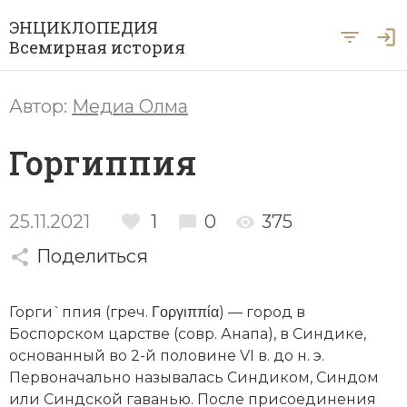
ЭНЦИКЛОПЕДИЯ
Всемирная история
Главная
Автор:
Медиа Олма
Рубрики
Горгиппия
Периоды
Азия
А … Я
Античность
Археология
25.11.2021
1
0
375
Вход для экспертов
А
Б
В
Г
Д
Е
Ё
Ж
З
И
История Древнего мира
Африка
Поделиться
Й
К
Л
М
Н
О
П
Р
С
Т
История Первобытного общества
Ближний Восток
Горги`ппия (греч. Γοργιππία) —
город
в
У
Ф
Х
Ц
Ч
Ш
Щ
Ы
Э
История Средних веков
Византия
Боспорском царстве (совр. Анапа), в Синдике,
основанный во 2-й половине VI в. до н. э.
Ю
Я
Новая история
Военная история
Первоначально называлась Синдиком, Синдом
или Синдской гаванью. После присоединения