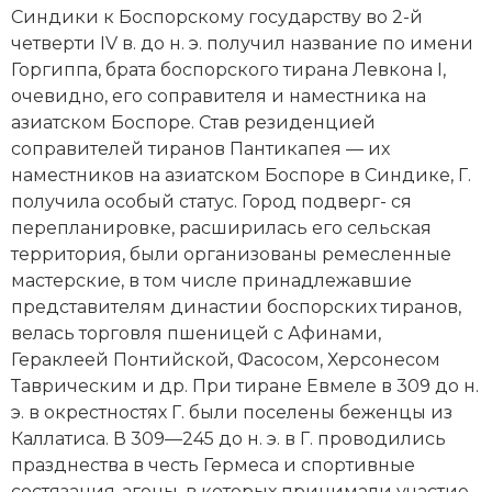
Новейшая история
Генеалогия, геральдика
Синдики к Боспорскому государству во 2-й
четверти IV в. до н. э. получил название по имени
Государство и право
Горгиппа, брата боспорского тирана Левкона I,
очевидно, его соправителя и наместника на
Европа
азиатском Боспоре. Став резиденцией
соправителей тиранов Пантикапея — их
Империи
наместников на азиатском Боспоре в Синдике, Г.
Историческая география и топонимика
получила особый статус.
Город
подверг- ся
перепланировке, расширилась его сельская
История материальной и духовной культуры
территория, были организованы ремесленные
мастерские, в том числе принадлежавшие
История международных отношений
представителям династии боспорских тиранов,
велась торговля пшеницей с Афинами,
История, философия, теория и методология
Гераклеей Понтийской, Фасосом, Херсонесом
исторического знания
Таврическим и др. При тиране Евмеле в 309 до н.
э. в окрестностях Г. были поселены беженцы из
Итория международных отношений
Каллатиса. В 309—245 до н. э. в Г. проводились
празднества в честь Гермеса и спортивные
Латинская Америка
состязания-агоны, в которых принимали участие