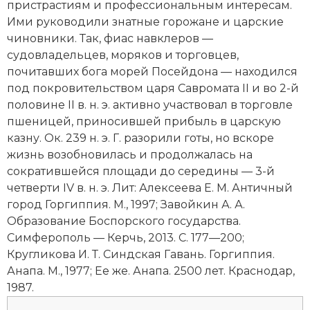
пристрастиям и профессиональным интересам.
Социально-экономическая история
Ими руководили знатные горожане и царские
чиновники. Так, фиас навклеров —
Специальные исторические дисциплины
судовладельцев, моряков и торговцев,
СССР
почитавших бога морей Посейдона — находился
под покровительством царя Савромата II и во 2-й
Южная Америка
половине II в. н. э. активно участвовал в торговле
пшеницей, приносившей прибыль в царскую
казну. Ок. 239 н. э. Г. разорили
готы
, но вскоре
жизнь возобновилась и продолжалась на
сократившейся площади до середины — 3-й
четверти IV в. н. э. Лит: Алексеева Е. М. Античный
город
Горгиппия. М., 1997; Завойкин А. А.
Образование Боспорского государства.
Симферополь — Керчь, 2013. С. 177—200;
Кругликова И. Т. Синдская Гавань. Горгиппия.
Анапа. М., 1977; Ее же. Анапа. 2500 лет. Краснодар,
1987.