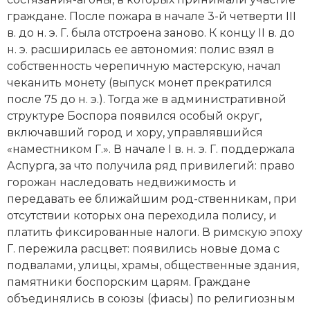
Новая история
граждане. После пожара в начале 3-й четверти III
в. до н. э. Г. была отстроена заново. К концу II в. до
Новейшая история
н. э. расширилась ее автономия:
полис
взял в
собственность черепичную мастерскую, начал
Нумизматика
чеканить монету (выпуск монет прекратился
после 75 до н. э.). Тогда же в административной
Образование
структуре Боспора появился особый
округ
,
включавший
город
и хору, управлявшийся
Общественные объединения и организации
«наместником Г.». В начале I в. н. э. Г. поддержала
Аспурга, за что получила ряд привилегий:
право
Политическая история
горожан наследовать
недвижимость
и
Революции и народные движения
передавать ее ближайшим род-ственникам, при
отсутствии которых она переходила полису, и
Религия и церковь
платить фиксированные налоги. В римскую эпоху
Г. пережила расцвет: появились новые дома с
Россия
подвалами, улицы, храмы, общественные здания,
памятники боспорским царям. Граждане
Северная Америка
объединялись в союзы (фиасы) по религиозным