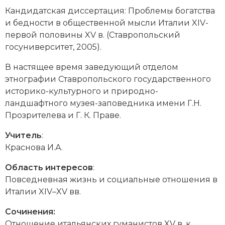
Новейшая история
Генеалогия, геральдика
Кандидатская диссертация
: Проблемы богатства
и бедности в общественной мысли Италии XIV-
Государство и право
первой половины XV в. (Ставропольский
госуниверситет, 2005).
Европа
В настящее время заведующий отделом
Империи
этнографии Ставропольского государственного
историко-культурного и природно-
Историческая география и топонимика
ландшафтного музея-заповедника имени Г.Н.
История материальной и духовной культуры
Прозрителева и Г. К. Праве.
Учитель
:
История международных отношений
Краснова И.А.
История, философия, теория и методология
Область интересов
:
исторического знания
Повседневная жизнь и социальные отношения в
Италии XIV–XV вв.
Итория международных отношений
Сочинения:
Латинская Америка
Отношение итальянских гуманистов XV в. к