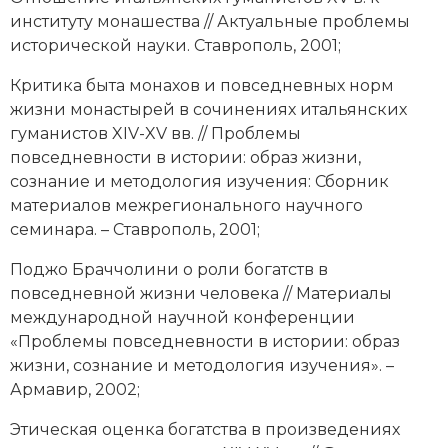
институту монашества // Актуальные проблемы
Новая история
исторической науки. Ставрополь, 2001;
Новейшая история
Критика быта монахов и повседневных норм
жизни монастырей в сочинениях итальянских
Нумизматика
гуманистов XIV-XV вв. // Проблемы
Образование
повседневности в истории: образ жизни,
сознание и методология изучения: Сборник
Общественные объединения и организации
материалов межрегионального научного
семинара. – Ставрополь, 2001;
Политическая история
Поджо Браччолини о роли богатств в
Революции и народные движения
повседневной жизни человека // Материалы
международной научной конференции
Религия и церковь
«Проблемы повседневности в истории: образ
жизни, сознание и методология изучения». –
Россия
Армавир, 2002;
Северная Америка
Этическая оценка богатства в произведениях