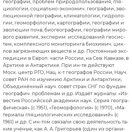
гео­гра­фии, про­блем при­ро­до­поль­зо­ва­ния, гля­
Новая история
цио­ло­гии, со­ци­аль­но-эко­но­мич. гео­гра­фии, эво­
лю­ци­он­ной гео­гра­фии, кли­ма­то­ло­гии, гид­ро­ло­
Новейшая история
гии, гео­мор­фо­ло­гии,
кар­то­гра­фии
, гео­гра­фии и
эво­лю­ции почв, био­гео­гра­фии, гео­гра­фии ми­ро­
Нумизматика
во­го раз­ви­тия, экс­пе­рим. ис­сле­до­ва­ний гео­сис­
тем, ком­плекс­но­го мо­ни­то­рин­га био­хи­мич. цик­
Образование
лов за­гряз­няю­щих ве­ществ и др. По­сто­ян­ные экс­
пе­ди­ции в Ев­роп. час­ти Рос­сии, на Сев. Кав­ка­зе, в
Общественные объединения и организации
Арк­ти­ке и Ан­тарк­ти­ке. При ин-те дей­ст­ву­ют
Политическая история
Моск. центр РГО, Нац. к-т гео­гра­фов Рос­сии, На­уч.
со­вет РАН по изу­че­нию Арк­ти­ки и Ан­тарк­ти­ки,
Революции и народные движения
Объ­е­ди­нён­ный на­уч. со­вет стран СНГ по фун­дам.
гео­гра­фич. про­бле­мам и др. Из­да­ёт жур­на­лы: «Из­
Религия и церковь
вес­тия Рос­сий­ской ака­де­мии на­ук. Се­рия гео­гра­
фи­че­ская» (с 1951), «Гео­мор­фо­ло­гия» (с 1970), «Ма­
Россия
те­риа­лы гля­цио­ло­ги­че­ских ис­сле­до­ва­ний» (с
1961) и др. С ин-том свя­за­ли свою дея­тель­ность та­
Северная Америка
кие учё­ные, как
А. А. Гри­горь­ев
(один из ор­га­ни­