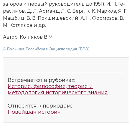
за­то­ров и пер­вый ру­ко­во­ди­тель до 1951), И. П. Ге­
Социально-экономическая история
ра­си­мов, Д. Л. Ар­манд, Л. С. Берг, К. К. Мар­ков, Я. Г.
Специальные исторические дисциплины
Маш­биц, В. В. По­кши­шев­ский, А. Н. Фор­мо­зов, В.
М. Кот­ля­ков и др.
СССР
Автор: Кот­ля­ков В.М.
Южная Америка
© Большая Российская Энциклопедия (БРЭ)
Встречается в рубриках:
История, философия, теория и
методология исторического знания
Относится к периодам:
Новейшая история