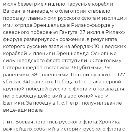
июля безветрие лишило парусные корабли
Новая история
Ватранга маневра, что благоприятствовало
прорыву главных сил русского флота и изоляции
Новейшая история
ими отряда Эреншельда в Рилакс-фьорде у
северного побережья Гангута. 27 июля в Рилакс-
Нумизматика
фьорде развернулось сражение, в результате
Образование
которого русские взяли на абордаж 10 шведских
кораблей и пленили Эреншельда. Основные
Общественные объединения и организации
силы шведского флота отступили к Стокгольму.
Потери шведов составили 361 убитыми, 350
Политическая история
ранеными, 580 пленными. Потери русских — 127
убитых, 341 раненых. Победа в Г. с. стала первой
Революции и народные движения
крупной победой русского флота и открыла для
него свободу действий в восточной части
Религия и церковь
Балтики. За победу в Г. с. Петр I получил звание
вице-адмирала.
Россия
Лит.: Боевая летопись русского флота: Хроника
Северная Америка
важнейших событий в истории русского флота с