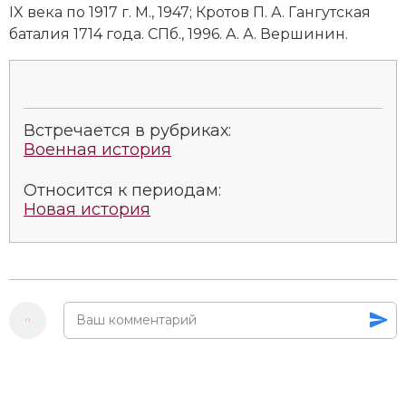
IX века по 1917 г. М., 1947; Кротов П. А. Гангутская
Социально-экономическая история
баталия 1714 года. СПб., 1996. А. А. Вершинин.
Специальные исторические дисциплины
СССР
Встречается в рубриках:
Южная Америка
Военная история
Относится к периодам:
Новая история