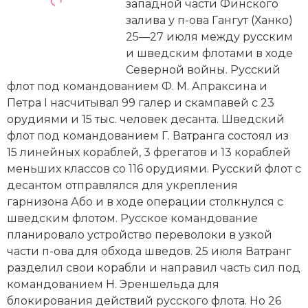
Новейшая история
западной части Финского
Генеалогия, геральдика
залива у п-ова Гангут (Ханко)
Государство и право
25—27 июля между русским
и шведским флотами в ходе
Европа
Северной войны. Русский
флот под командованием Ф. М. Апраксина и
Империи
Петра I насчитывал 99 галер и скампавей с 23
орудиями и 15 тыс. человек десанта. Шведский
Историческая география и топонимика
флот под командованием Г. Ватранга состоял из
15 линейных кораблей, 3 фрегатов и 13 кораблей
История материальной и духовной культуры
меньших классов со 116 орудиями. Русский флот с
десантом отправлялся для укрепления
История международных отношений
гарнизона Або и в ходе операции столкнулся с
История, философия, теория и методология
шведским флотом. Русское командование
исторического знания
планировало устройство переволоки в узкой
части п-ова для обхода шведов. 25 июля Ватранг
Итория международных отношений
разделил свои корабли и направил часть сил под
командованием Н. Эреншельда для
Латинская Америка
блокирования действий русского флота. Но 26