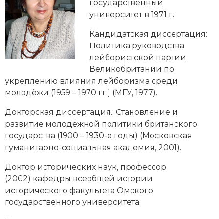
Новейшая история
государственный
Генеалогия, геральдика
университет в 1971 г.
Государство и право
Кандидатская диссертация
:
Политика руководства
Европа
лейбористской партии
Империи
Великобритании по
укреплению влияния лейборизма среди
Историческая география и топонимика
молодёжи (1959 – 1970 гг.) (МГУ, 1977).
История материальной и духовной культуры
Докторская диссертация
.: Становление и
развитие молодёжной политики британского
История международных отношений
государства (1900 – 1930-е годы) (Московская
гуманитарно-социальная академия, 2001).
История, философия, теория и методология
исторического знания
Доктор исторических наук,
профессор
(2002) кафедры всеобщей истории
Итория международных отношений
исторического факультета Омского
государственного университета.
Латинская Америка