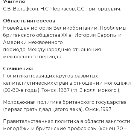
Учителя
:
Новая история
С.В. Вольфсон, Н.С. Черкасов, С.С. Григорцевич.
Новейшая история
Область интересов
:
Новейшая история Великобритании, Проблемы
Нумизматика
британского общества ХХ в., История Европы и
Америки межвоенного
Образование
периода, Международные отношения
межвоенного периода.
Общественные объединения и организации
Сочинения:
Политическая история
Политика правящих кругов развитых
капиталистических стран в отношении молодёжи
Революции и народные движения
(60-80-е годы). Томск, 1987 (гл. 3 колл. моногр.);
Религия и церковь
Молодёжная политика британского государства
(первая треть двадцатого века). Омск, 1997;
Россия
Правительственная политика в области занятости
Северная Америка
молодёжи и британские профсоюзы (конец 70 –