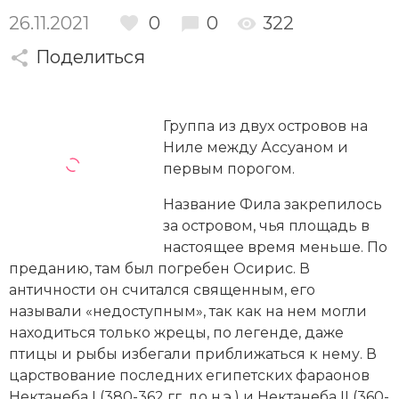
Новейшая история
Генеалогия, геральдика
26.11.2021
0
0
322
Государство и право
Поделиться
Европа
Империи
Группа из двух островов на
Ниле
между Ассуаном и
Историческая география и топонимика
первым порогом.
История материальной и духовной культуры
Название Фила закрепилось
за островом, чья площадь в
История международных отношений
настоящее время меньше. По
преданию, там был погребен Осирис. В
История, философия, теория и методология
античности он считался священным, его
исторического знания
называли «недоступным», так как на нем могли
находиться только жрецы, по легенде, даже
Итория международных отношений
птицы и рыбы избегали приближаться к нему. В
царствование последних египетских фараонов
Латинская Америка
Нектанеба I (380-362 гг. до н.э.) и Нектанеба II (360-