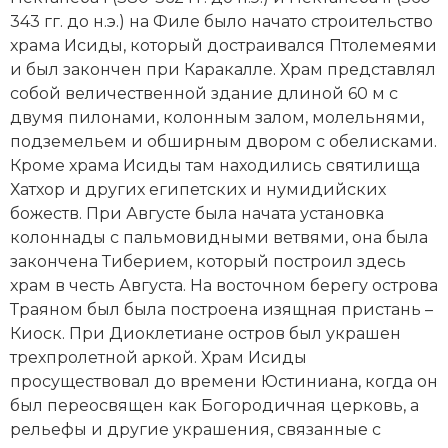
343 гг. до н.э.) на Филе было начато строительство
Новая история
храма Исиды, который достраивался Птолемеями
Новейшая история
и был закончен при
Каракалле
. Храм представлял
собой величественной здание длиной 60 м с
Нумизматика
двумя пилонами, колонным залом, молельнями,
подземельем и обширным двором с обелисками.
Образование
Кроме храма Исиды там находились святилища
Хатхор и других египетских и нумидийских
Общественные объединения и организации
божеств. При Августе была начата установка
колоннады с пальмовидными ветвями, она была
Политическая история
закончена Тиберием, который построил здесь
храм в честь Августа. На восточном берегу острова
Революции и народные движения
Траяном
был была построена изящная пристань –
Религия и церковь
Киоск. При Диоклетиане остров был украшен
трехпролетной аркой. Храм Исиды
Россия
просуществовал до времени Юстиниана, когда он
был переосвящен как Богородичная церковь, а
Северная Америка
рельефы и другие украшения, связанные с