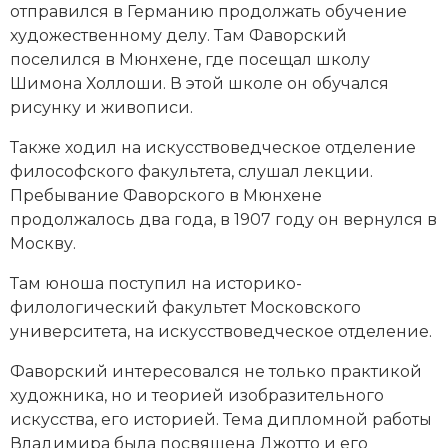
отправился в Германию продолжать обучение
Новая история
художественному делу. Там Фаворский
поселился в Мюнхене, где посещал школу
Новейшая история
Шимона Холлоши. В этой школе он обучался
рисунку и живописи.
Нумизматика
Также ходил на искусствоведческое отделение
Образование
философского факультета, слушал лекции.
Пребывание Фаворского в Мюнхене
Общественные объединения и организации
продолжалось два года, в 1907 году он вернулся в
Политическая история
Москву.
Там юноша поступил на историко-
Революции и народные движения
филологический факультет
Московского
Религия и церковь
университета
, на искусствоведческое отделение.
Фаворский интересовался не только практикой
Россия
художника, но и теорией изобразительного
Северная Америка
искусства, его историей. Тема дипломной работы
Владимира была посвящена
Джотто
и его