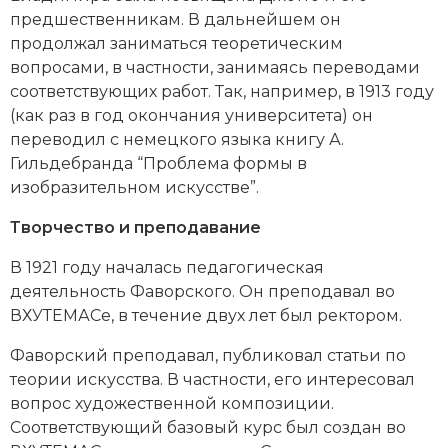
Социально-экономическая история
предшественникам. В дальнейшем он
продолжал заниматься теоретическим
Специальные исторические дисциплины
вопросами, в частности, занимаясь переводами
соответствующих работ. Так, например, в 1913 году
СССР
(как раз в год окончания университета) он
переводил с немецкого языка книгу А.
Южная Америка
Гильдебранда “Проблема формы в
изобразительном искусстве”.
Творчество и преподавание
В 1921 году началась педагогическая
деятельность Фаворского. Он преподавал во
ВХУТЕМАС
е, в течение двух лет был ректором.
Фаворский преподавал, публиковал статьи по
теории искусства. В частности, его интересовал
вопрос художественной композиции.
Соответствующий базовый курс был создан во