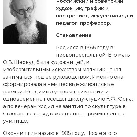
Новейшая история
Российский и советский
Генеалогия, геральдика
художник, график и
Государство и право
портретист, искусствовед и
педагог, профессор.
Европа
Становление
Империи
Родился в 1886 году в
первопрестольной. Его мать
Историческая география и топонимика
О.В. Шервуд была художницей, и
История материальной и духовной культуры
изобразительным искусством мальчик начал
заниматься под ее руководством. Именно она
История международных отношений
сформировала в нем первые живописные
навыки. Владимир учился в гимназии и
История, философия, теория и методология
одновременно посещал школу-студию К.Ф. Юона,
исторического знания
а по вечерам ходил на занятия по скульптуре в
Строгановское художественно-промышленное
Итория международных отношений
училище
.
Латинская Америка
Окончил гимназию в 1905 году. После этого