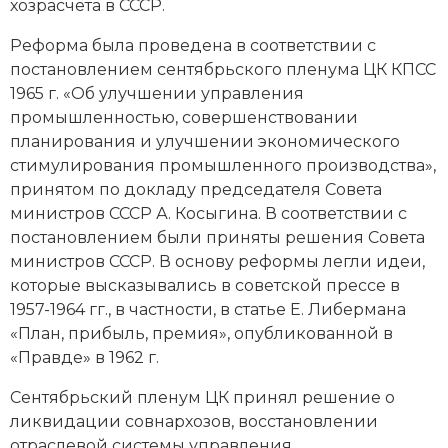
Новейшая история
хозрасчета в СССР.
Генеалогия, геральдика
Реформа была проведена в соответствии с
Государство и право
постановлением сентябрьского пленума ЦК КПСС
1965 г. «Об улучшении управления
Европа
промышленностью, совершенствовании
Империи
планирования и улучшении экономического
стимулирования промышленного производства»,
Историческая география и топонимика
принятом по докладу председателя Совета
министров СССР А. Косыгина. В соответствии с
История материальной и духовной культуры
постановлением были приняты решения Совета
министров СССР. В основу реформы легли идеи,
История международных отношений
которые высказывались в советской прессе в
1957-1964 гг., в частности, в статье Е. Либермана
История, философия, теория и методология
«План, прибыль, премия», опубликованной в
исторического знания
«
Правде
» в 1962 г.
Итория международных отношений
Сентябрьский пленум ЦК принял решение о
ликвидации совнархозов, восстановлении
Латинская Америка
отраслевой системы управления