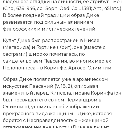
людей без оглядки на личности, ее атрибут – меч
Новая история
(Cho., 639; 946, ср.: Soph. Oed. Col., 1381; Ant., 451etc.).
В более поздней традиции образ Дике
Новейшая история
развивается под сильным влиянием
философских и мистических течений.
Нумизматика
Культ Дике был распространен в Нисее
Образование
(Мегарида) и Гортине (Крит), она (вместе с
сестрами) широко почиталась, по
Общественные объединения и организации
свидетельствам Павсания, во многих местах
Пелопоннеса – в Коринфе, Аргосе, Олимпии.
Политическая история
Образ Дике появляется уже в архаическом
Революции и народные движения
искусстве: Павсаний (V, 18, 2), описывая
знаменитый ларец
Кипсела
, тирана Коринфа (он
Религия и церковь
был посвящен его сыном Периандром в
Олимпию), упоминает об изображении
Россия
прекрасного вида женщины – Дике, которая
Северная Америка
борется с Несправедливостью – женщиной
отталкивающей внешности (Дике ее душит