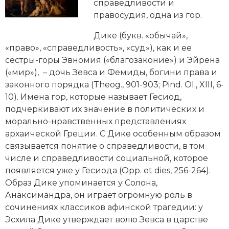
Новейшая история
справедливости и
Генеалогия, геральдика
правосудия, одна из
гор
.
Государство и право
Дике (букв. «обычай»,
«право», «справедливость», «суд»), как и ее
Европа
сестры-горы Эвномия («благозаконие») и
Эйрена
Империи
(«мир»), – дочь Зевса и Фемиды, богини права и
законного порядка (Theog., 901-903; Pind. Ol., XIII, 6-
Историческая география и топонимика
10). Имена гор, которые называет Гесиод,
подчеркивают их значение в политических и
История материальной и духовной культуры
морально-нравственных представлениях
архаической Греции. С Дике особенным образом
История международных отношений
связывается понятие о справедливости, в том
числе и справедливости социальной, которое
История, философия, теория и методология
появляется уже у Гесиода (Opp. et dies, 256-264).
исторического знания
Образ Дике упоминается у
Солона
,
Анаксимандра, он играет огромную роль в
Итория международных отношений
сочинениях классиков афинской трагедии: у
Латинская Америка
Эсхила
Дике утверждает волю Зевса в царстве