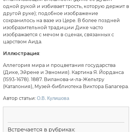
Социально-экономическая история
одной рукой и избивает трость, которую держит в
другой руке); подобное изображение
Специальные исторические дисциплины
сохранилось на вазе из Цере. В более поздней
изобразительной традиции Дике часто
СССР
изображается с мечом в сценах, связанных с
царством Аида.
Южная Америка
Иллюстрация
:
Аллегория мира и процветания государства
(Дике, Эйрене и Эвномия). Картина Я. Йорданса
(1593-1678). 1887. Виланова-и-ла-Жельтру
(Каталония), Музей-библиотека Виктора Балагера.
Автор статьи:
О.В. Кулишова
Встречается в рубриках: