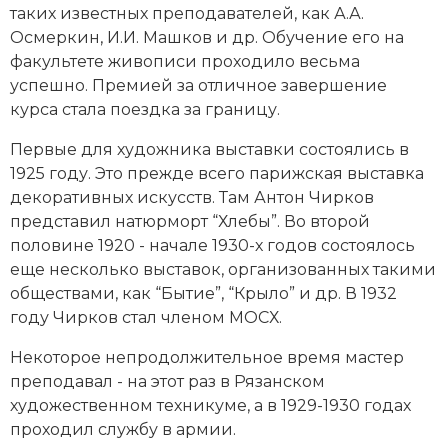
таких известных преподавателей, как
А.А.
Новая история
Осмеркин
,
И.И. Машков
и др. Обучение его на
факультете живописи проходило весьма
Новейшая история
успешно. Премией за отличное завершение
курса стала поездка за границу.
Нумизматика
Первые для художника выставки состоялись в
Образование
1925 году. Это прежде всего парижская выставка
декоративных искусств. Там Антон Чирков
Общественные объединения и организации
представил натюрморт “Хлебы”. Во второй
Политическая история
половине 1920 - начале 1930-х годов состоялось
еще несколько выставок, организованных такими
Революции и народные движения
обществами, как “Бытие”, “Крыло” и др. В 1932
году Чирков стал членом МОСХ.
Религия и церковь
Некоторое непродолжительное время мастер
Россия
преподавал - на этот раз в Рязанском
художественном техникуме, а в 1929-1930 годах
Северная Америка
проходил службу в армии.