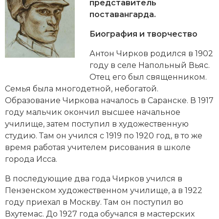
Новейшая история
представитель
Генеалогия, геральдика
поставангарда.
Государство и право
Биография и творчество
Европа
Антон Чирков родился в 1902
году в селе Напольный Вьяс.
Империи
Отец его был священником.
Семья была многодетной, небогатой.
Историческая география и топонимика
Образование Чиркова началось в Саранске. В 1917
История материальной и духовной культуры
году мальчик окончил высшее начальное
училище, затем поступил в художественную
История международных отношений
студию. Там он учился с 1919 по 1920 год, в то же
время работая учителем рисования в школе
История, философия, теория и методология
города Исса.
исторического знания
В последующие два года Чирков учился в
Итория международных отношений
Пензенском художественном училище, а в 1922
году приехал в Москву. Там он поступил во
Латинская Америка
Вхутемас. До 1927 года обучался в мастерских