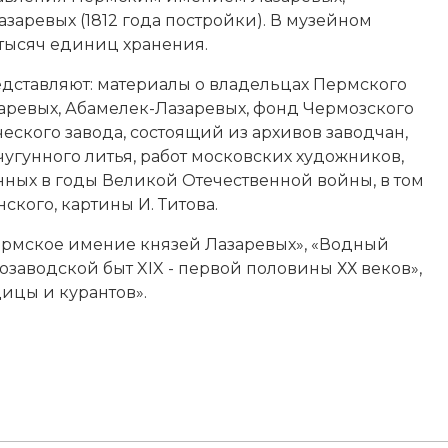
заревых (1812 года постройки). В музейном
 тысяч единиц хранения.
дставляют: материалы о владельцах Пермского
аревых, Абамелек-Лазаревых, фонд Чермозского
еского завода, состоящий из архивов заводчан,
угунного литья, работ московских художников,
нных в годы
Великой Отечественной войны
, в том
нского, картины И. Титова.
Пермское имение князей Лазаревых», «Водный
озаводской быт XIX - первой половины ХХ веков»,
ицы и курантов».