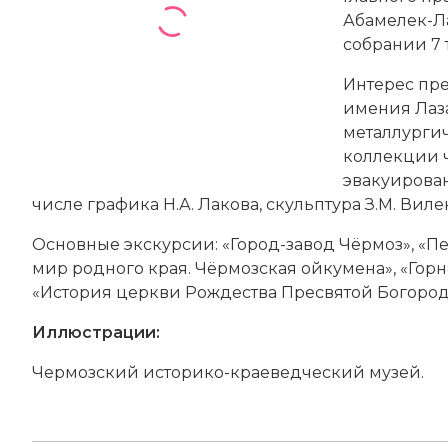
Абамелек-Ла
собрании 7
Интерес пре
имения Лаз
металлургич
коллекции ч
эвакуирова
числе графика Н.А. Лакова, скульптура З.М. Виле
Основные экскурсии: «Город-завод Чёрмоз», «
мир родного края. Чёрмозская ойкумена», «Горн
«История церкви Рождества Пресвятой Богород
Иллюстрации:
Чермозский историко-краеведческий музей.