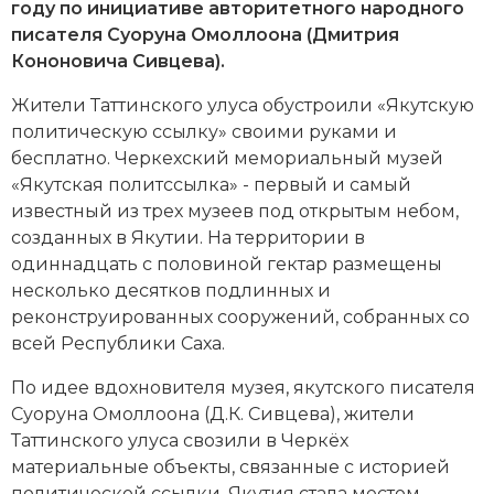
Новейшая история
Генеалогия, геральдика
году по инициативе авторитетного народного
писателя Суоруна Омоллоона (Дмитрия
Государство и право
Кононовича Сивцева).
Европа
Жители Таттинского улуса обустроили «Якутскую
политическую ссылку» своими руками и
Империи
бесплатно. Черкехский мемориальный музей
«Якутская политссылка» - первый и самый
Историческая география и топонимика
известный из трех музеев под открытым небом,
созданных в Якутии. На территории в
История материальной и духовной культуры
одиннадцать с половиной гектар размещены
несколько десятков подлинных и
История международных отношений
реконструированных сооружений, собранных со
всей Республики Саха.
История, философия, теория и методология
исторического знания
По идее вдохновителя музея, якутского писателя
Суоруна Омоллоона (Д.К. Сивцева), жители
Итория международных отношений
Таттинского улуса свозили в Черкёх
материальные объекты, связанные с историей
Латинская Америка
политической ссылки. Якутия стала местом