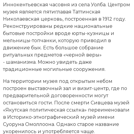
Социально-экономическая история
Иннокентьевская часовня из села Уолба. Центром
музея является пятиглавая Таттинская
Специальные исторические дисциплины
Николаевская церковь, построенная в 1912 году.
Реконструированы редкие национальные
СССР
бытовые постройки вроде юрты-кузницы и
мельницы-топчанки, которую приводил в
Южная Америка
движение бык. Есть большое собрание
ритуальных предметов «черной веры»
- шаманизма. Можно увидеть даже
традиционные могильные сооружения.
На территории музея под открытым небом
построен выставочный зал и визит-центр, где по
предварительной договоренности могут
остановиться гости. После смерти Сивцева музей
«Якутская политическая ссылка» переименовали
в Историко-
этнографический
музей имени
Суоруна Омоллоона. Однако старое название
укоренилось и употребляется чаще.