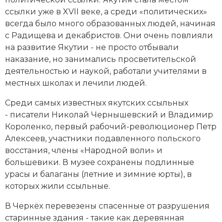
Новая история
ссылки уже в XVII веке, а среди «политических»
всегда было много образованных людей, начиная
Новейшая история
с Радищева и
декабристов
. Они очень повлияли
на развитие Якутии - не просто отбывали
Нумизматика
наказание, но занимались просветительской
деятельностью и наукой, работали учителями в
Образование
местных школах и лечили людей.
Общественные объединения и организации
Среди самых известных якутских ссыльных
- писатели Николай Чернышевский и Владимир
Политическая история
Короленко, первый рабочий-революционер Петр
Алексеев, участники подавленного польского
Революции и народные движения
восстания, члены «Народной воли» и
большевики. В музее сохранены подлинные
Религия и церковь
урасы и балаганы (летние и зимние юрты), в
Россия
которых жили ссыльные.
В Черкёх перевезены спасенные от разрушения
Северная Америка
старинные здания - такие как деревянная