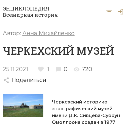
ЭНЦИКЛОПЕДИЯ
Всемирная история
Главная
Автор:
Анна Михайленко
Рубрики
ЧЕРКЕХСКИЙ МУЗЕЙ
Периоды
Азия
А … Я
Античность
Археология
25.11.2021
1
0
720
Вход для экспертов
А
Б
В
Г
Д
Е
Ё
Ж
З
И
История Древнего мира
Африка
Поделиться
Й
К
Л
М
Н
О
П
Р
С
Т
История Первобытного общества
Ближний Восток
У
Ф
Х
Ц
Ч
Ш
Щ
Ы
Э
Черкехский историко-
История Средних веков
Византия
этнографический музей
Ю
Я
Новая история
имени Д.К. Сивцева-Суорун
Военная история
Омоллоона создан в 1977