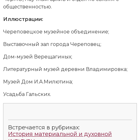
общественностью.
Новая история
Иллюстрации:
Новейшая история
Череповецкое музейное объединение;
Нумизматика
Выставочный зал города Череповец;
Образование
Дом-музей Верещагиных;
Общественные объединения и организации
Литературный музей деревни Владимировка;
Политическая история
Музей Дом И.А.Милютина;
Революции и народные движения
Усадьба Гальских.
Религия и церковь
Россия
Встречается в рубриках:
Северная Америка
История материальной и духовной