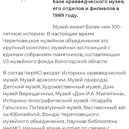
Новейшая история
базе краеведческого музея,
Генеалогия, геральдика
его отделов и филиалов в
Государство и право
1989 году.
Музей имеет более чем 100-
Европа
летнюю историю. В настоящее время
Империи
Череповецкое музейное объединение это
крупный комплекс музейных экспозиций с
Историческая география и топонимика
единым собранием памятников, составляющих
1/3 музейного фонда Вологодской области.
История материальной и духовной культуры
В состав ЧерМО входят: Историко-краеведческий
История международных отношений
музей, Музей
археологии
, Музей природы,
Детский музей, Художественный музей, Дом-
История, философия, теория и методология
музей Верещагиных, Музей «Дом И.А. Милютина»,
исторического знания
Историко-этнографический музей «Усадьба
Гальских», Литературный музей, Выставочный зал
Итория международных отношений
на Юбилейной, Фонды Череповецкого
музейного объединения, Научная библиотека
Латинская Америка
ЧерМО, Научный архив и отдел по связям с