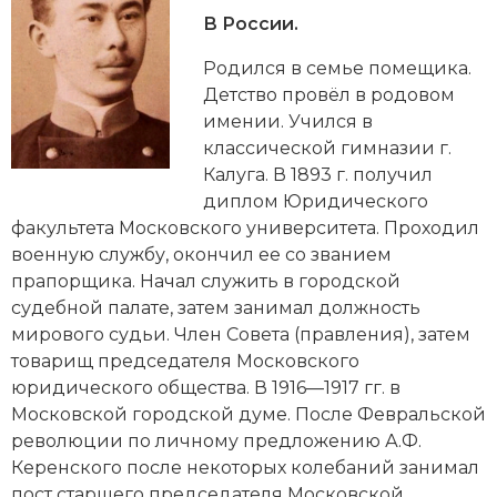
Новейшая история
Генеалогия, геральдика
В России.
Государство и право
Родился в семье помещика.
Детство провёл в родовом
Европа
имении. Учился в
классической гимназии г.
Империи
Калуга. В 1893 г. получил
диплом Юридического
Историческая география и топонимика
факультета Московского университета. Проходил
История материальной и духовной культуры
военную службу, окончил ее со званием
прапорщика. Начал служить в городской
История международных отношений
судебной палате, затем занимал должность
мирового судьи. Член Совета (правления), затем
История, философия, теория и методология
товарищ председателя Московского
исторического знания
юридического общества. В 1916—1917 гг. в
Московской городской думе. После Февральской
Итория международных отношений
революции по личному предложению
А.Ф.
Керенского
после некоторых колебаний занимал
Латинская Америка
пост старшего председателя Московской