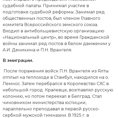
судебной палаты. Принимал участие в
Новая история
подготовке судебной реформы. Занимал ряд
Новейшая история
общественных постов, был членом Главного
комитета Всероссийского земского союза.
Нумизматика
Входил в антибольшевистскую организацию
«Национальный центр», во время
Гражданской
Образование
войны
занимал ряд постов в белом движении у
А.И. Деникина и П.Н. Врангеля.
Общественные объединения и организации
В эмиграции.
Политическая история
После поражения войск
П.Н. Врангеля
из Ялты
Революции и народные движения
отплыл на теплоходе в Стамбул, находился на о.
Лемнос. Затем перебрался в Королевство СХС в
Религия и церковь
небольшой город Кралевце, возглавлял русскую
колонию, но потом переехал в Белград. Стал
Россия
чиновником министерства юстиции,
параллельно преподавал в первой русско-
Северная Америка
сербкой мужской гимназии. В 1925 г. в