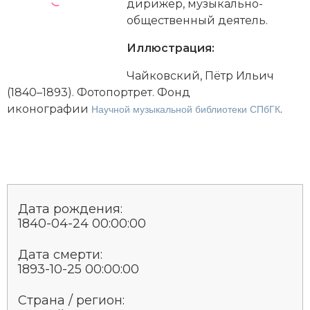
Новейшая история
дирижёр, музыкально-
Генеалогия, геральдика
общественный деятель.
Государство и право
Иллюстрация:
Европа
Чайковский, Пётр Ильич
(1840–1893). Фотопортрет. Фонд
Империи
иконографии
.
Научной музыкальной библиотеки СПбГК
Историческая география и топонимика
История материальной и духовной культуры
История международных отношений
Дата рождения:
История, философия, теория и методология
1840-04-24 00:00:00
исторического знания
Дата смерти:
Итория международных отношений
1893-10-25 00:00:00
Латинская Америка
Страна / регион: