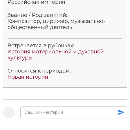
Российская империя
Новая история
Звание / Род занятий:
Новейшая история
Композитор, дирижёр, музыкально-
общественный деятель
Нумизматика
Образование
Встречается в рубриках:
История материальной и духовной
культуры
Общественные объединения и организации
Политическая история
Относится к периодам:
Новая история
Революции и народные движения
Религия и церковь
Россия
Северная Америка