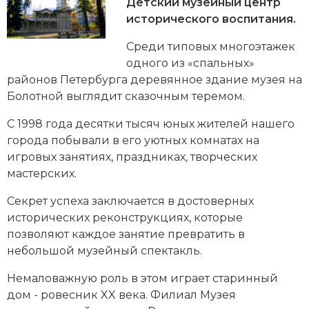
Новейшая история
Детский музейный центр
Генеалогия, геральдика
исторического воспитания.
Государство и право
Среди типовых многоэтажек
одного из «спальных»
Европа
районов
Петербурга
деревянное здание музея на
Империи
Болотной выглядит сказочным теремом.
С 1998 года десятки тысяч юных жителей нашего
Историческая география и топонимика
города побывали в его уютных комнатах на
История материальной и духовной культуры
игровых занятиях, праздниках, творческих
мастерских.
История международных отношений
Секрет успеха заключается в достоверных
История, философия, теория и методология
исторических
реконструкциях, которые
исторического знания
позволяют каждое занятие превратить в
небольшой музейный спектакль.
Итория международных отношений
Немаловажную роль в этом играет старинный
Латинская Америка
дом - ровесник XX века. Филиал Музея