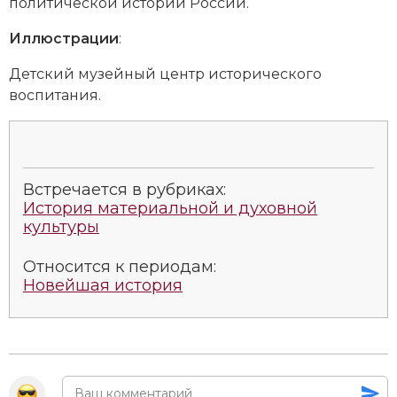
политической истории
России
.
Новая история
Иллюстрации
:
Новейшая история
Детский музейный центр исторического
воспитания.
Нумизматика
Образование
Общественные объединения и организации
Встречается в рубриках:
История материальной и духовной
Политическая история
культуры
Революции и народные движения
Относится к периодам:
Новейшая история
Религия и церковь
Россия
Северная Америка