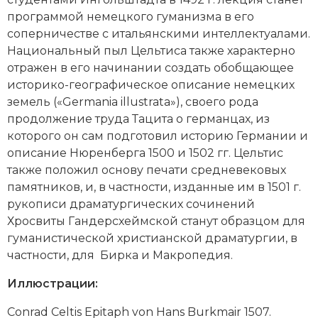
Социально-экономическая история
программой немецкого гуманизма в его
соперничестве с итальянскими интеллектуалами.
Специальные исторические дисциплины
Национальный пыл Цельтиса также характерно
отражен в его начинании создать обобщающее
СССР
историко-географическое описание немецких
земель («Germania illustrata»), своего рода
Южная Америка
продолжение труда Тацита о германцах, из
которого он сам подготовил историю Германии и
описание Нюренберга 1500 и 1502 гг. Цельтис
также положил основу печати средневековых
памятников, и, в частности, изданные им в 1501 г.
рукописи драматургических сочинений
Хросвиты Гандерсхеймской станут образцом для
гуманистической христианской драматургии, в
частности, для
Бирка
и
Макропедия
.
Иллюстрации:
Conrad Celtis Epitaph von Hans Burkmair 1507.