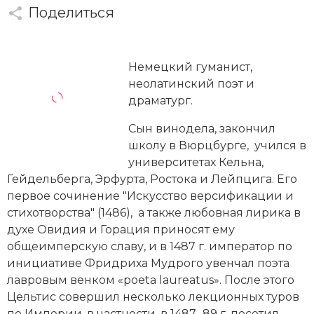
Новейшая история
Генеалогия, геральдика
Поделиться
Государство и право
Европа
Немецкий гуманист,
неолатинский поэт и
Империи
драматург.
Историческая география и топонимика
Сын винодела, закончил
школу в Вюрцбурге, учился в
История материальной и духовной культуры
университетах Кельна,
Гейдельберга, Эрфурта, Ростока и Лейпцига. Его
История международных отношений
первое сочинение "Искусство версификации и
стихотворства" (1486), а также любовная лирика в
История, философия, теория и методология
духе Овидия и Горация приносят ему
исторического знания
общеимперскую славу, и в 1487 г. император по
инициативе Фридриха Мудрого увенчал поэта
Итория международных отношений
лавровым венком «poeta laureatus». После этого
Цельтис совершил несколько лекционных туров
Латинская Америка
по Империи, в частности, в 1487‒89 г. посетил