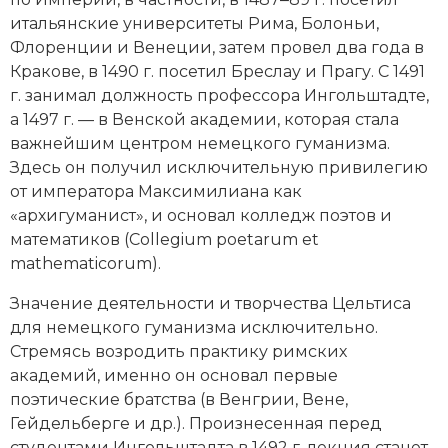
Новая история
итальянские университеты Рима, Болоньи,
Флоренции и Венеции, затем провел два года в
Новейшая история
Кракове, в 1490 г. посетил Бреслау и Прагу. С 1491
г. занимал должность профессора Ингольштадте,
Нумизматика
а 1497 г. — в Венской академии, которая стала
важнейшим центром немецкого гуманизма.
Образование
Здесь он получил исключительную привилегию
от императора
Максимилиана
как
Общественные объединения и организации
«архигуманист», и основал колледж поэтов и
математиков (Collegium poetarum et
Политическая история
mathematicorum).
Революции и народные движения
Значение деятельности и творчества Цельтиса
для немецкого гуманизма исключительно.
Религия и церковь
Стремясь возродить практику римских
Россия
академий, именно он основал первые
поэтические братства (в Венгрии, Вене,
Северная Америка
Гейдельберге и др.). Произнесенная перед
студентами Ингольштадта в 1492 г. лекция станет