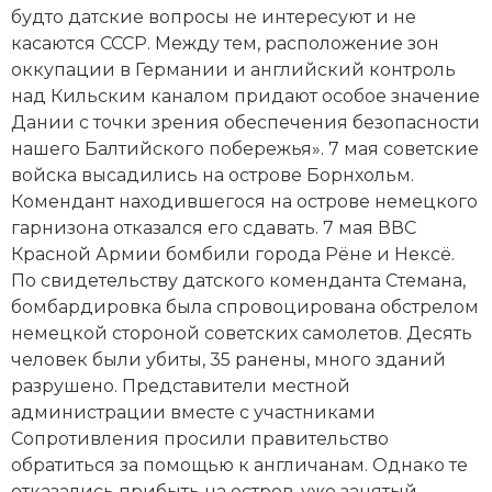
Социально-экономическая история
будто датские вопросы не интересуют и не
касаются СССР. Между тем, расположение зон
Специальные исторические дисциплины
оккупации в Германии и английский контроль
над Кильским каналом придают особое значение
СССР
Дании с точки зрения обеспечения безопасности
нашего Балтийского побережья». 7 мая советские
Южная Америка
войска высадились на острове Борнхольм.
Комендант находившегося на острове немецкого
гарнизона отказался его сдавать. 7 мая ВВС
Красной Армии бомбили города Рёне и Нексё.
По свидетельству датского коменданта Стемана,
бомбардировка была спровоцирована обстрелом
немецкой стороной советских самолетов. Десять
человек были убиты, 35 ранены, много зданий
разрушено. Представители местной
администрации вместе с участниками
Сопротивления просили правительство
обратиться за помощью к англичанам. Однако те
отказались прибыть на остров, уже занятый