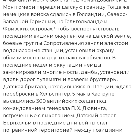
Новейшая история
Генеалогия, геральдика
Монтгомери
перешли датскую границу. Тогда же
немецкие войска сдались в Голландии, Северо-
Государство и право
Западной Германии, на Гельгольланде и
Европа
Фризских островах. Чтобы воспрепятствовать
последним акциям оккупантов на датской земле,
Империи
боевые группы Сопротивления заняли электрои
водонасосные станции, установили охрану
Историческая география и топонимика
вблизи мостов и других важных объектов. В
последние недели оккупации немцы
История материальной и духовной культуры
заминировали многие мосты, дамбы, установили
вдоль дорог пулеметы и возвели брустверы.
История международных отношений
Датская бригада, находившаяся в Швеции, ждала
переброски в Хельсингёр. 5 мая в Каструпе
История, философия, теория и методология
высадились 300 английских солдат под
исторического знания
командованием генерала П. Х. Дювинга,
Итория международных отношений
встреченные с ликованием. Датский остров
Борнхольм в последние дни войны стал
Латинская Америка
пограничной территорией между позициями