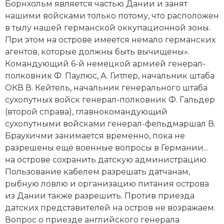
Борнхольм является частью Дании и занят
нашими войсками только потому, что расположен
в тылу нашей германской оккупационной зоны.
При этом на острове имеется немало германских
агентов, которые должны быть вычищены».
Командующий 6-й немецкой армией генерал-
полковник
Ф. Паулюс
,
А. Гитлер,
начальник штаба
ОКВ
В. Кейтель
, начальник генерального штаба
сухопутных войск генерал-полковник
Ф. Гальдер
(второй справа), главнокомандующий
сухопутными войсками генерал-фельдмаршал В.
Браухичми занимается временно, пока не
разрешены ещё военные вопросы в Германии...
на острове сохранить датскую администрацию.
Пользование кабелем разрешать датчанам,
рыбную ловлю и организацию питания острова
из Дании также разрешить. Против приезда
датских представителей на остров не возражаем.
Вопрос о приезде английского генерала