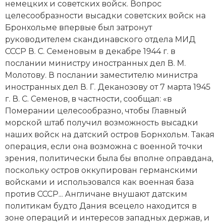
немецких и советских войск. Вопрос
Новая история
целесообразности высадки советских войск на
Бронхольме впервые был затронут
Новейшая история
руководителем скандинавского отдела
МИД
СССР
В. С. Семеновым в декабре 1944 г. в
Нумизматика
послании министру иностранных дел
В. М.
Молотову
. В послании заместителю министра
Образование
иностранных дел В. Г. Деканозову от 7 марта 1945
Общественные объединения и организации
г. В. С. Семенов, в частности, сообщал: «в
Померании целесообразно, чтобы Главный
Политическая история
морской штаб получил возможность высадки
наших войск на датский остров Борнхольм. Такая
Революции и народные движения
операция, если она возможна с военной точки
зрения, политически была бы вполне оправдана,
Религия и церковь
поскольку остров оккупирован германскими
войсками и использовался как военная база
Россия
против СССР... Англичане внушают датским
политикам будто Дания всецело находится в
Северная Америка
зоне операций и интересов западных держав, и