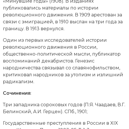
«Минувшие годы» (1908). В изданиях
Новая история
публиковались материалы по истории
революционного движения. В 1909 арестован за
Новейшая история
связи с эмиграцией, в 1910 выслан на три года за
границу. В 1913 вернулся.
Нумизматика
Один из первых исследователей истории
Образование
революционного движения в России,
общественно-политической мысли, публикатор
Общественные объединения и организации
воспоминаний
декабристов
. Генезис
народничества связывал со славянофильством,
Политическая история
критиковал народников за утопизм и излишний
радикализм.
Революции и народные движения
Сочинения
:
Религия и церковь
Три западника сороковых годов (П.Я. Чаадаев, В.Г.
Россия
Белинский, А.И. Герцен). СПб., 1901;
Северная Америка
Государственные преступления в России в XIX