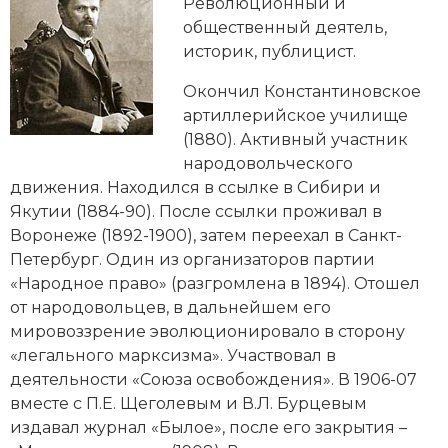
Новейшая история
Революционный и
Генеалогия, геральдика
общественный деятель,
Государство и право
историк, публицист.
Окончил Константиновское
Европа
артиллерийское училище
Империи
(1880). Активный участник
народовольческого
Историческая география и топонимика
движения
. Находился в ссылке в Сибири и
Якутии (1884-90). После ссылки проживал в
История материальной и духовной культуры
Воронеже (1892-1900), затем переехал в Санкт-
Петербург. Один из организаторов партии
История международных отношений
«Народное право» (разгромлена в 1894). Отошел
от народовольцев, в дальнейшем его
История, философия, теория и методология
мировоззрение эволюционировало в сторону
исторического знания
«легального марксизма».
Участвовал в
деятельности «Союза освобождения». В 1906-07
Итория международных отношений
вместе с П.Е. Щеголевым и В.Л. Бурцевым
Латинская Америка
издавал журнал «Былое», после его закрытия –