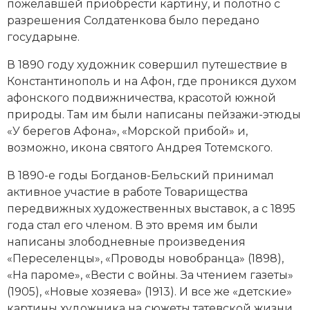
пожелавшей приобрести картину, и полотно с
разрешения Солдатенкова было передано
государыне.
В 1890 году художник совершил путешествие в
Константинополь и на Афон, где проникся духом
афонского подвижничества, красотой южной
природы. Там им были написаны пейзажи-этюды
«У берегов Афона», «Морской прибой» и,
возможно, икона святого Андрея Тотемского.
В 1890-е годы Богданов-Бельский принимал
активное участие в работе Товарищества
передвижных художественных выставок, а с 1895
года стал его членом. В это время им были
написаны злободневные произведения
«Переселенцы», «Проводы новобранца» (1898),
«На пароме», «Вести с войны. За чтением газеты»
(1905), «Новые хозяева» (1913). И все же «детские»
картины художника на сюжеты татевской жизни