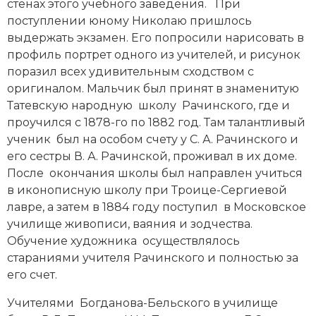
стенах этого учебного заведения. При
Новая история
поступлении юному Николаю пришлось
выдержать экзамен. Его попросили нарисовать в
Новейшая история
профиль портрет одного из учителей, и рисунок
поразил всех удивительным сходством с
Нумизматика
оригиналом. Мальчик был принят в знаменитую
Татевскую народную школу Рачинского, где и
Образование
проучился с 1878-го по 1882 год. Там талантливый
ученик был на особом счету у С. А. Рачинского и
Общественные объединения и организации
его сестры В. А. Рачинской, проживал в их доме.
Политическая история
После окончания школы был направлен учиться
в иконописную школу при Троице-Сергиевой
Революции и народные движения
лавре, а затем в 1884 году поступил в Московское
училище живописи, ваяния и зодчества.
Религия и церковь
Обучение художника осуществлялось
стараниями учителя Рачинского и полностью за
Россия
его счет.
Северная Америка
Учителями Богданова-Бельского в училище