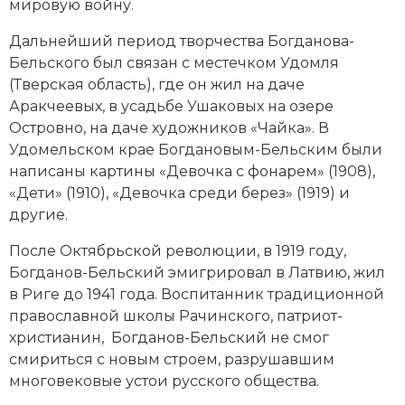
мировую войну.
Дальнейший период творчества Богданова-
Бельского был связан с местечком Удомля
(Тверская область), где он жил на даче
Аракчеевых, в усадьбе Ушаковых на озере
Островно, на даче художников «Чайка». В
Удомельском крае Богдановым-Бельским были
написаны картины «Девочка с фонарем» (1908),
«Дети» (1910), «Девочка среди берез» (1919) и
другие.
После Октябрьской революции, в 1919 году,
Богданов-Бельский эмигрировал в Латвию, жил
в Риге до 1941 года. Воспитанник традиционной
православной школы Рачинского, патриот-
христианин, Богданов-Бельский не смог
смириться с новым строем, разрушавшим
многовековые устои русского общества.