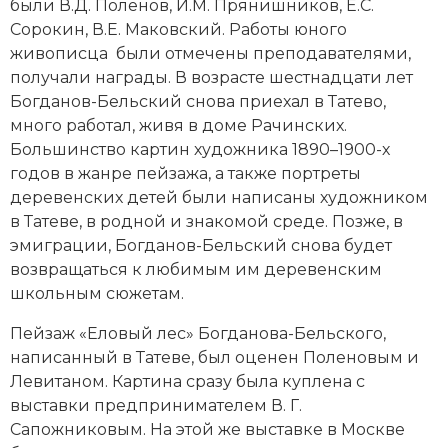
были В.Д. Поленов, И.М. Прянишников, Е.С.
Социально-экономическая история
Сорокин, В.Е. Маковский. Работы юного
живописца были отмечены преподавателями,
Специальные исторические дисциплины
получали награды. В возрасте шестнадцати лет
Богданов-Бельский снова приехал в Татево,
СССР
много работал, живя в доме Рачинских.
Южная Америка
Большинство картин художника 1890–1900-х
годов в жанре пейзажа, а также портреты
деревенских детей были написаны художником
в Татеве, в родной и знакомой среде. Позже, в
эмиграции, Богданов-Бельский снова будет
возвращаться к любимым им деревенским
школьным сюжетам.
Пейзаж «Еловый лес» Богданова-Бельского,
написанный в Татеве, был оценен Поленовым и
Левитаном. Картина сразу была куплена с
выставки предпринимателем В. Г.
Сапожниковым. На этой же выставке в Москве