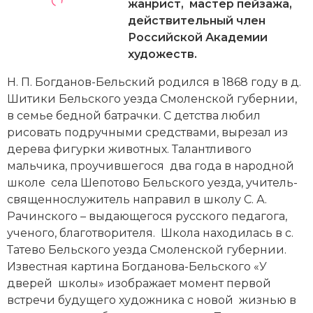
Новейшая история
жанрист, мастер пейзажа,
Генеалогия, геральдика
действительный член
Государство и право
Российской Академии
художеств.
Европа
Н. П. Богданов-Бельский родился в 1868 году в д.
Империи
Шитики Бельского уезда Смоленской губернии,
в семье бедной батрачки. С детства любил
Историческая география и топонимика
рисовать подручными средствами, вырезал из
дерева фигурки животных. Талантливого
История материальной и духовной культуры
мальчика, проучившегося два года в народной
школе села Шепотово Бельского уезда, учитель-
История международных отношений
священнослужитель направил в школу С. А.
Рачинского – выдающегося русского педагога,
История, философия, теория и методология
ученого, благотворителя. Школа находилась в с.
исторического знания
Татево Бельского уезда Смоленской губернии.
Известная картина Богданова-Бельского «У
Итория международных отношений
дверей школы» изображает момент первой
Латинская Америка
встречи будущего художника с новой жизнью в