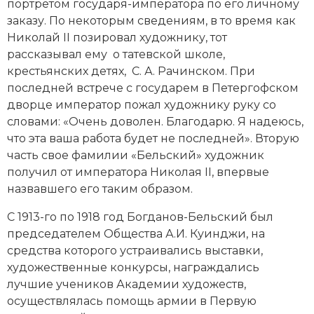
портретом государя-императора по его личному
заказу. По некоторым сведениям, в то время как
Николай II позировал художнику, тот
рассказывал ему о татевской школе,
крестьянских детях, С. А. Рачинском. При
последней встрече с государем в Петергофском
дворце император пожал художнику руку со
словами: «Очень доволен. Благодарю. Я надеюсь,
что эта ваша работа будет не последней». Вторую
часть свое фамилии «Бельский» художник
получил от императора Николая II, впервые
назвавшего его таким образом.
С 1913-го по 1918 год Богданов-Бельский был
председателем Общества А.И. Куинджи, на
средства которого устраивались выставки,
художественные конкурсы, награждались
лучшие учеников Академии художеств,
осуществлялась помощь армии в Первую