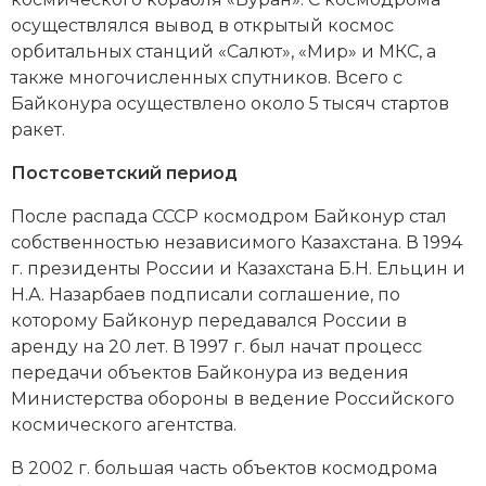
Социально-экономическая история
осуществлялся вывод в открытый космос
орбитальных станций «Салют», «Мир» и МКС, а
Специальные исторические дисциплины
также многочисленных спутников. Всего с
Байконура осуществлено около 5 тысяч стартов
СССР
ракет.
Южная Америка
Постсоветский период
После распада СССР космодром Байконур стал
собственностью независимого Казахстана. В 1994
г. президенты России и Казахстана Б.Н. Ельцин и
Н.А. Назарбаев подписали соглашение, по
которому Байконур передавался России в
аренду на 20 лет. В 1997 г. был начат процесс
передачи объектов Байконура из ведения
Министерства обороны в ведение Российского
космического агентства.
В 2002 г. большая часть объектов космодрома