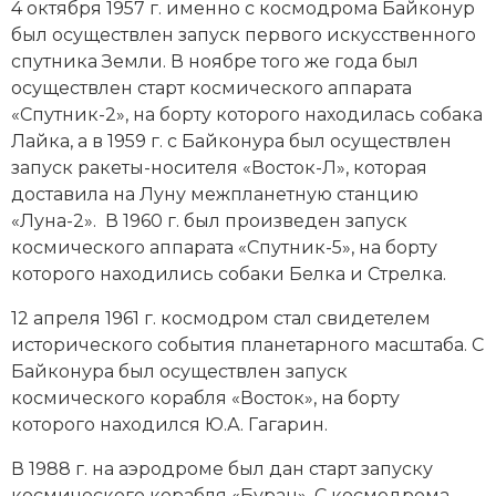
4 октября 1957 г. именно с космодрома Байконур
Новая история
был осуществлен запуск первого искусственного
спутника Земли. В ноябре того же года был
Новейшая история
осуществлен старт космического аппарата
«Спутник-2», на борту которого находилась собака
Нумизматика
Лайка, а в 1959 г. с Байконура был осуществлен
запуск ракеты-носителя «Восток-Л», которая
Образование
доставила на Луну межпланетную станцию
Общественные объединения и организации
«Луна-2». В 1960 г. был произведен запуск
космического аппарата «Спутник-5», на борту
Политическая история
которого находились собаки Белка и Стрелка.
Революции и народные движения
12 апреля 1961 г. космодром стал свидетелем
исторического события планетарного масштаба. С
Религия и церковь
Байконура был осуществлен запуск
космического корабля «Восток», на борту
Россия
которого находился Ю.А. Гагарин.
Северная Америка
В 1988 г. на аэродроме был дан старт запуску
космического корабля «Буран». С космодрома