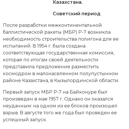
Новейшая история
Генеалогия, геральдика
Казахстана.
Советский период
Государство и право
После разработки межконтинентальной
Европа
баллистической ракеты (МБР) Р-7 возникла
необходимость строительства полигона для ее
Империи
испытаний. В 1954 г. была создана
Историческая география и топонимика
соответствующая государственная комиссия,
которая по итогам своей деятельности
История материальной и духовной культуры
представила предложение разместить
космодром в малонаселенном полупустынном
История международных отношений
районе Казахстана, в Кызылординской области.
История, философия, теория и методология
Первый запуск МБР Р-7 на Байконуре был
исторического знания
произведен в мае 1957 г. Однако он оказался
неудачным: на одном из ее блоков произошел
Итория международных отношений
взрыв. В августе того же года был проведен ее
успешный запуск.
Латинская Америка