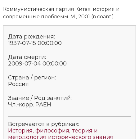
Социально-экономическая история
Коммунистическая партия Китая: история и
современные проблемы. М., 2001 (в соавт.)
Специальные исторические дисциплины
СССР
Дата рождения:
1937-07-15 00:00:00
Южная Америка
Дата смерти:
2009-07-04 00:00:00
Страна / регион:
Россия
Звание / Род занятий:
Чл.-корр. РАЕН
Встречается в рубриках:
История, философия, теория и
методология исторического знания