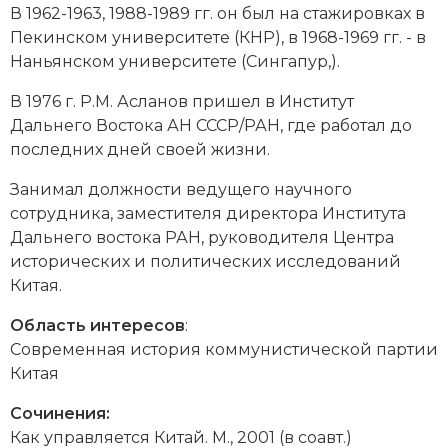
В 1962-1963, 1988-1989 гг. он был на стажировках в
Новая история
Пекинском университете (КНР), в 1968-1969 гг. - в
Наньянском университете (Сингапур,).
Новейшая история
В 1976 г. Р.М. Асланов пришел в Институт
Нумизматика
Дальнего Востока АН СССР/РАН, где работал до
последних дней своей жизни.
Образование
Занимал должности ведущего научного
Общественные объединения и организации
сотрудника, заместителя директора Института
Дальнего востока РАН, руководителя Центра
Политическая история
исторических и политических исследований
Китая.
Революции и народные движения
Область интересов
:
Религия и церковь
Современная история коммунистической партии
Китая
Россия
Сочинения:
Северная Америка
Как управляется Китай. М., 2001 (в соавт.)