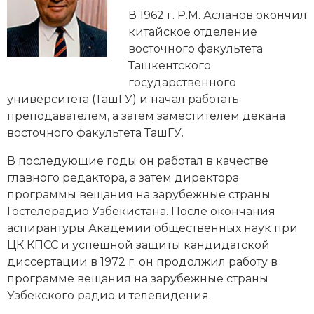
Новейшая история
Генеалогия, геральдика
В 1962 г. Р.М. Асланов окончил
китайское отделение
Государство и право
восточного факультета
Ташкентского
Европа
государственного
Империи
университета (ТашГУ) и начал работать
преподавателем, а затем заместителем декана
Историческая география и топонимика
восточного факультета ТашГУ.
История материальной и духовной культуры
В последующие годы он работал в качестве
главного редактора, а затем директора
История международных отношений
программы вещания на зарубежные страны
Гостелерадио Узбекистана. После окончания
История, философия, теория и методология
аспирантуры Академии общественных наук при
исторического знания
ЦК КПСС и успешной защиты
кандидатской
диссертации
в 1972 г. он продолжил работу в
Итория международных отношений
программе вещания на зарубежные страны
Узбекского радио и телевидения.
Латинская Америка