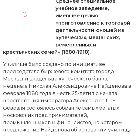
Новейшая история
Среднее специальное
Генеалогия, геральдика
учебное заведение,
Государство и право
имевшее целью
«приготовление к торговой
Европа
деятельности юношей из
купеческих, мещанских,
Империи
ремесленных и
крестьянских семей» (1880-1918).
Историческая география и топонимика
Училище было создано по инициативе
История материальной и духовной культуры
председателя биржевого комитета города
Москвы и владельца купеческого банка,
История международных отношений
мецената Николая Александровича Найденова в
феврале 1880 года в честь 25-летия с начала
История, философия, теория и методология
царствования императора Александра II. 19
исторического знания
февраля состоялось собрание самых богатых
московских предпринимателей,
Итория международных отношений
промышленников и финансистов, на котором
Латинская Америка
предложение Найденова об основании училища