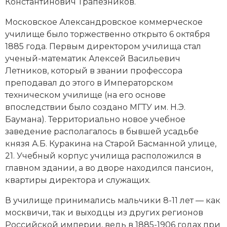
Константинович Трапезников.
Социально-экономическая история
Московское Александровское коммерческое
Специальные исторические дисциплины
училище было торжественно открыто 6 октября
1885 года. Первым директором училища стал
СССР
ученый-математик Алексей Васильевич
Летников, который в звании профессора
Южная Америка
преподавал до этого в Императорском
техническом училище (на его основе
впоследствии было создано МГТУ им. Н.Э.
Баумана). Территориально новое учебное
заведение располагалось в бывшей усадьбе
князя А.Б. Куракина на Старой Басманной улице,
21. Учебный корпус училища расположился в
главном здании, а во дворе находился пансион,
квартиры директора и служащих.
В училище принимались мальчики 8-11 лет — как
москвичи, так и выходцы из других регионов
Российской империи, ведь в 1885-1906 годах при