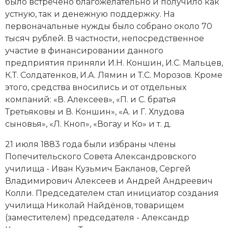
было встречено благожелательно и получило как
Новая история
устную, так и денежную поддержку. На
первоначальные нужды было собрано около 70
Новейшая история
тысяч рублей. В частности, непосредственное
участие в финансировании данного
Нумизматика
предприятия приняли И.Н. Коншин, И.С. Мальцев,
К.Т. Солдатенков, И.А. Лямин и Т.С. Морозов. Кроме
Образование
этого, средства вносились и от отдельных
компаний: «В. Алексеев», «П. и С. братья
Общественные объединения и организации
Третьяковы и В. Коншин», «А. и Г. Хлудова
Политическая история
сыновья», «Л. Кноп», «Вогау и Ко» и т. д.
21 июля 1883 года были избраны члены
Революции и народные движения
Попечительского Совета Александровского
Религия и церковь
училища - Иван Кузьмич Бакланов, Сергей
Владимирович Алексеев и Андрей Андреевич
Россия
Колли. Председателем стал инициатор создания
училища Николай Найдёнов, товарищем
Северная Америка
(заместителем) председателя - Александр